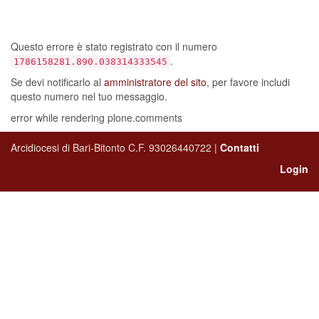
sia verificato un errore…
Questo errore è stato registrato con il numero
.
1786158281.890.038314333545
Se devi notificarlo al
amministratore del sito
, per favore includi
questo numero nel tuo messaggio.
error while rendering plone.comments
Arcidiocesi di Bari-Bitonto C.F. 93026440722 |
Contatti
Login