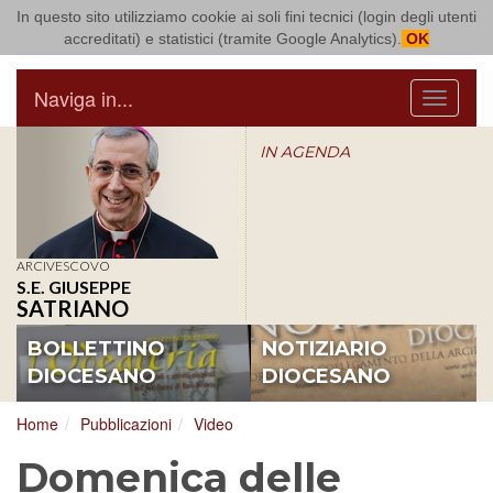
In questo sito utilizziamo cookie ai soli fini tecnici (login degli utenti
Arcidiocesi di Bari Bitonto
accreditati) e statistici (tramite Google Analytics).
OK
Naviga in...
Menu
IN AGENDA
ARCIVESCOVO
S.E. GIUSEPPE
SATRIANO
BOLLETTINO
NOTIZIARIO
DIOCESANO
DIOCESANO
Home
Pubblicazioni
Video
Domenica delle