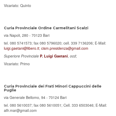
Vicariato: Quinto
Curia Provinciale Ordine Carmelitani Scalzi
via Napoli, 280 - 70123 Bari
tel. 080 5741573; fax 080 5796020; cell. 339 7136206; E-Mail:
luigi.gaetani@libero.it
;
cism.presidenza@gmail.com
Superiore Provinciale
P. Luigi Gaetani
,
ocd
;
Vicariato: Primo
Curia Provinciale dei Frati Minori Cappuccini delle
Puglie
via Generale Bellomo, 94 - 70124 Bari
tel. 080 5610037; fax 080 5610051; Cell. 333 6503046; E-Mail:
alfr.mar@gmail.com