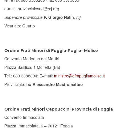
tel. e fax 080 5563206 - fax 080 5575035
e-mail: provincialesud@rcj.org
Superiore provinciale
P. Giorgio Nalin
,
rcj
Vicariato: Quarto
Ordine Frati Minori di Foggia-Puglia- Molise
Convento Madonna dei Martiri
Piazza Basilica, 1 Molfetta (Ba)
Tel.: 080 3388894; E–mail:
ministro@ofmpugliamolise.it
Provinciale:
fra
Alessandro Mastromatteo
Ordine Frati Minori Cappuccini Provincia di Foggia
Convento Immacolata
Piazza Immacolata, 6 – 70121 Foggia