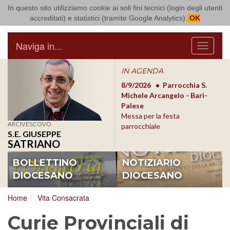
In questo sito utilizziamo cookie ai soli fini tecnici (login degli utenti
Arcidiocesi di Bari Bitonto
accreditati) e statistici (tramite Google Analytics).
OK
Naviga in...
Menu
IN AGENDA
8/17/2026
Conversano
8/9/2026
Parrocchia S.
8/1
Conferenza Episcopale
Michele Arcangelo - Bari-
Form
Pugliese
Palese
dioc
Messa per la festa
ARCIVESCOVO
parrocchiale
S.E. GIUSEPPE
SATRIANO
BOLLETTINO
NOTIZIARIO
DIOCESANO
DIOCESANO
Home
Vita Consacrata
Curie Provinciali di