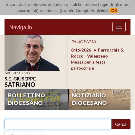
In questo sito utilizziamo cookie ai soli fini tecnici (login degli utenti
Arcidiocesi di Bari Bitonto
accreditati) e statistici (tramite Google Analytics).
OK
Naviga in...
Menu
IN AGENDA
8/17/2026
Conversano
8/16/2026
Parrocchia S.
8/1
Conferenza Episcopale
Rocco - Valenzano
Con
Pugliese
Messa per la festa
Pugl
parrocchiale
ARCIVESCOVO
S.E. GIUSEPPE
SATRIANO
BOLLETTINO
NOTIZIARIO
DIOCESANO
DIOCESANO