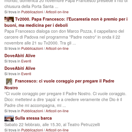
mondo, domenica 20 novembre Papa Francesco presiede il rito di
chiusura della Porta Santa ...
Si trova in
Pubblicazioni
/
Articoli on-line
Tv2000. Papa Francesco: l'Eucarestia non è premio per i
buoni, ma medicina per i deboli
Papa Francesco dialoga con don Marco Pozza, il cappellano del
carcere di Padova nel programma "Padre nostro" in onda il 22
novembre alle 21 su Tv2000. Tra gli ...
Si trova in
Pubblicazioni
/
Articoli on-line
DoveAbiti Alive
Si trova in
Eventi
DoveAbiti Alive
Si trova in
Eventi
Francesco: ci vuole coraggio per pregare il Padre
Nostro
“Ci vuole coraggio per pregare il Padre Nostro. Ci vuole coraggio.
Dico: mettetevi a dire ‘papà’ e a credere veramente che Dio è il
Padre che mi accompagna, mi ...
Si trova in
Pubblicazioni
/
Articoli on-line
Sulla stessa barca
Sabato 22 febbraio, alle 15.30, al Teatro Petruzzelli
Si trova in
Pubblicazioni
/
Articoli on-line