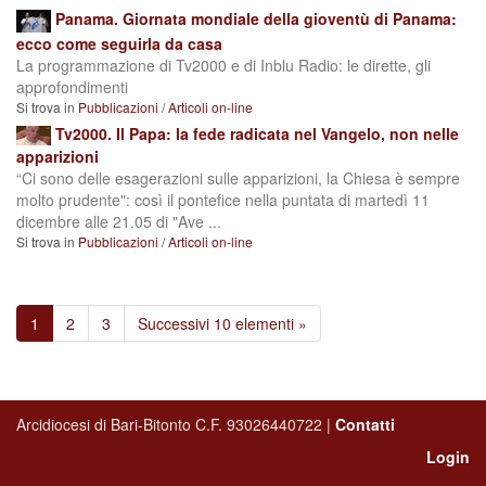
Panama. Giornata mondiale della gioventù di Panama:
ecco come seguirla da casa
La programmazione di Tv2000 e di Inblu Radio: le dirette, gli
approfondimenti
Si trova in
Pubblicazioni
/
Articoli on-line
Tv2000. Il Papa: la fede radicata nel Vangelo, non nelle
apparizioni
“Ci sono delle esagerazioni sulle apparizioni, la Chiesa è sempre
molto prudente": così il pontefice nella puntata di martedì 11
dicembre alle 21.05 di "Ave ...
Si trova in
Pubblicazioni
/
Articoli on-line
1
2
3
Successivi 10 elementi »
Arcidiocesi di Bari-Bitonto C.F. 93026440722 |
Contatti
Login