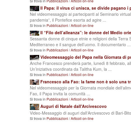
Si trova in
Pubblicazioni
/
Articoli on-line
Il Papa: il virus ci unisca, se divide pagano i
Nel videomessaggio ai partecipanti al Seminario virtua
pandemia”, il Pontefice esorta ad agire ...
Si trova in
Pubblicazioni
/
Articoli on-line
Il “Filo dell’alleanza”: le donne del Medio or
Sessanta donne di cinque etnie e religioni della Terra
Mediterraneo e il sangue dell’uomo. Il documentario ...
Si trova in
Pubblicazioni
/
Articoli on-line
Videomessaggio del Papa nella Giornata di pre
Anche Francesco prenderà parte, lunedì 8 febbraio, all
Un’iniziativa coordinata da Talitha Kum, la ...
Si trova in
Pubblicazioni
/
Articoli on-line
Francesco alla Fao: la fame non è solo una 
Nel videomessaggio per la Giornata mondiale dell'alim
Fao, il Papa invita la comunità ...
Si trova in
Pubblicazioni
/
Articoli on-line
Auguri di Natale dall'Arcivescovo
Video-Messaggio di auguri dall'Arcivescovo di Bari-Bi
Si trova in
Pubblicazioni
/
Articoli on-line