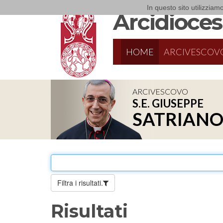
In questo sito utilizziamo
Arcidiocesi
HOME
ARCIVESCOV
ARCIVESCOVO
S.E. GIUSEPPE
8/17/2026
Conversano
SATRIAN
Conferenza Episcopale Pugliese
Filtra i risultati.
Risultati