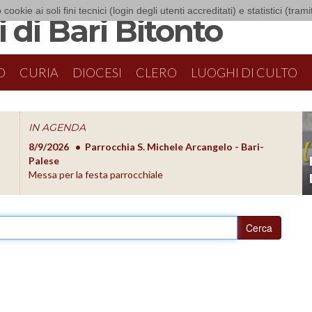
 cookie ai soli fini tecnici (login degli utenti accreditati) e statistici (tra
 di Bari Bitonto
O
CURIA
DIOCESI
CLERO
LUOGHI DI CULTO
IN AGENDA
8/9/2026
Parrocchia S. Michele Arcangelo - Bari-
8/10/20
O
Palese
Formazion
Messa per la festa parrocchiale