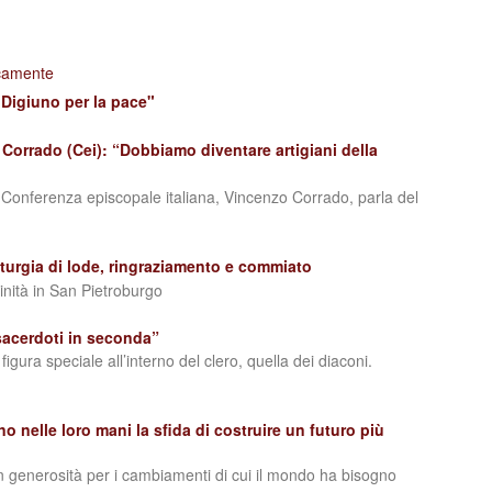
icamente
 Digiuno per la pace"
Corrado (Cei): “Dobbiamo diventare artigiani della
lla Conferenza episcopale italiana, Vincenzo Corrado, parla del
liturgia di lode, ringraziamento e commiato
inità in San Pietroburgo
 sacerdoti in seconda”
gura speciale all’interno del clero, quella dei diaconi.
no nelle loro mani la sfida di costruire un futuro più
on generosità per i cambiamenti di cui il mondo ha bisogno