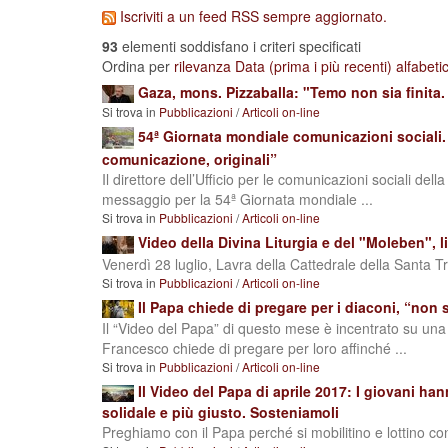
Iscriviti a un feed RSS sempre aggiornato.
93
elementi soddisfano i criteri specificati
Ordina per
rilevanza
Data (prima i più recenti)
alfabet
Gaza, mons. Pizzaballa: "Temo non sia finita.
Si trova in
Pubblicazioni
/
Articoli on-line
54ª Giornata mondiale comunicazioni sociali. 
comunicazione, originali”
Il direttore dell’Ufficio per le comunicazioni sociali de
messaggio per la 54ª Giornata mondiale ...
Si trova in
Pubblicazioni
/
Articoli on-line
Video della Divina Liturgia e del "Moleben", 
Venerdì 28 luglio, Lavra della Cattedrale della Santa Tr
Si trova in
Pubblicazioni
/
Articoli on-line
Il Papa chiede di pregare per i diaconi, “non
Il “Video del Papa” di questo mese è incentrato su una fi
Francesco chiede di pregare per loro affinché ...
Si trova in
Pubblicazioni
/
Articoli on-line
Il Video del Papa di aprile 2017: I giovani han
solidale e più giusto. Sosteniamoli
Preghiamo con il Papa perché si mobilitino e lottino c