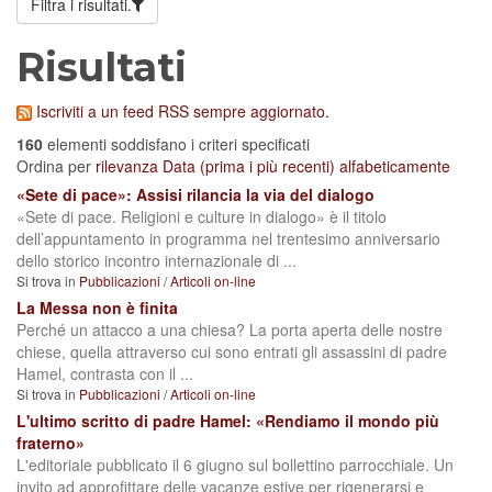
Filtra i risultati.
Risultati
Iscriviti a un feed RSS sempre aggiornato.
160
elementi soddisfano i criteri specificati
Ordina per
rilevanza
Data (prima i più recenti)
alfabeticamente
«Sete di pace»: Assisi rilancia la via del dialogo
«Sete di pace. Religioni e culture in dialogo» è il titolo
dell’appuntamento in programma nel trentesimo anniversario
dello storico incontro internazionale di ...
Si trova in
Pubblicazioni
/
Articoli on-line
La Messa non è finita
Perché un attacco a una chiesa? La porta aperta delle nostre
chiese, quella attraverso cui sono entrati gli assassini di padre
Hamel, contrasta con il ...
Si trova in
Pubblicazioni
/
Articoli on-line
L'ultimo scritto di padre Hamel: «Rendiamo il mondo più
fraterno»
L'editoriale pubblicato il 6 giugno sul bollettino parrocchiale. Un
invito ad approfittare delle vacanze estive per rigenerarsi e