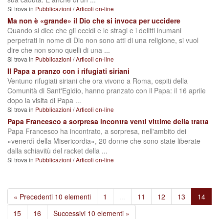
Si trova in
Pubblicazioni
/
Articoli on-line
Ma non è «grande» il Dio che si invoca per uccidere
Quando si dice che gli eccidi e le stragi e i delitti inumani
perpetrati in nome di Dio non sono atti di una religione, si vuol
dire che non sono quelli di una ...
Si trova in
Pubblicazioni
/
Articoli on-line
Il Papa a pranzo con i rifugiati siriani
Ventuno rifugiati siriani che ora vivono a Roma, ospiti della
Comunità di Sant'Egidio, hanno pranzato con il Papa: il 16 aprile
dopo la visita di Papa ...
Si trova in
Pubblicazioni
/
Articoli on-line
Papa Francesco a sorpresa incontra venti vittime della tratta
Papa Francesco ha incontrato, a sorpresa, nell'ambito dei
«venerdì della Misericordia», 20 donne che sono state liberate
dalla schiavitù del racket della ...
Si trova in
Pubblicazioni
/
Articoli on-line
« Precedenti 10 elementi
1
...
11
12
13
14
15
16
Successivi 10 elementi »