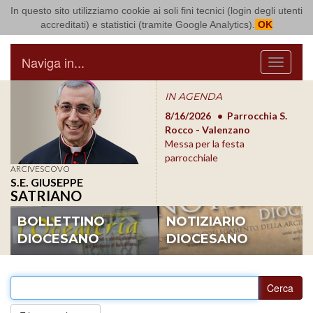
In questo sito utilizziamo cookie ai soli fini tecnici (login degli utenti
Arcidiocesi di Bari Bitonto
accreditati) e statistici (tramite Google Analytics).
OK
Naviga in...
Menu
IN AGENDA
8/17/2026
Conversano
8/16/2026
Parrocchia S.
8/1
Conferenza Episcopale
Rocco - Valenzano
Con
Pugliese
Messa per la festa
Pugl
parrocchiale
ARCIVESCOVO
S.E. GIUSEPPE
SATRIANO
BOLLETTINO
NOTIZIARIO
DIOCESANO
DIOCESANO