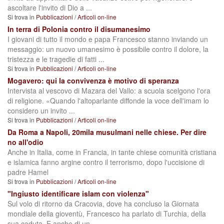
ascoltare l'invito di Dio a ...
Si trova in
Pubblicazioni
/
Articoli on-line
In terra di Polonia contro il disumanesimo
I giovani di tutto il mondo e papa Francesco stanno inviando un
messaggio: un nuovo umanesimo è possibile contro il dolore, la
tristezza e le tragedie di fatti ...
Si trova in
Pubblicazioni
/
Articoli on-line
Mogavero: qui la convivenza è motivo di speranza
Intervista al vescovo di Mazara del Vallo: a scuola scelgono l'ora
di religione. «Quando l'altoparlante diffonde la voce dell'imam lo
considero un invito ...
Si trova in
Pubblicazioni
/
Articoli on-line
Da Roma a Napoli, 20mila musulmani nelle chiese. Per dire
no all'odio
Anche in Italia, come in Francia, in tante chiese comunità cristiana
e islamica fanno argine contro il terrorismo, dopo l'uccisione di
padre Hamel
Si trova in
Pubblicazioni
/
Articoli on-line
"Ingiusto identificare islam con violenza"
Sul volo di ritorno da Cracovia, dove ha concluso la Giornata
mondiale della gioventù, Francesco ha parlato di Turchia, della
sua caduta. E anche di un ...