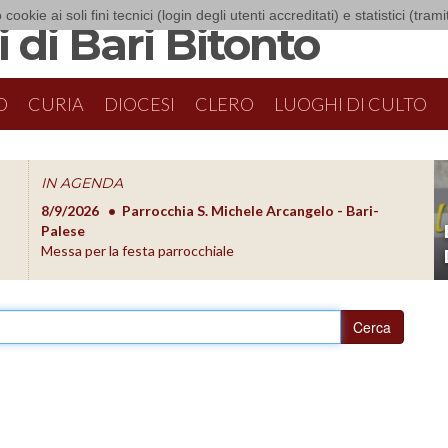
 cookie ai soli fini tecnici (login degli utenti accreditati) e statistici (tra
 di Bari Bitonto
O
CURIA
DIOCESI
CLERO
LUOGHI DI CULTO
IN AGENDA
8/9/2026
Parrocchia S. Michele Arcangelo - Bari-
8/10/20
O
Palese
Formazion
Messa per la festa parrocchiale