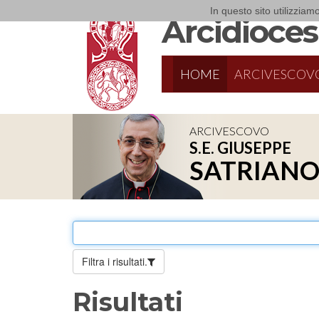
In questo sito utilizziamo
Arcidiocesi
HOME
ARCIVESCOV
ARCIVESCOVO
S.E. GIUSEPPE
8/17/2026
Conversano
SATRIAN
Conferenza Episcopale Pugliese
Filtra i risultati.
Risultati