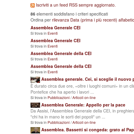
Iscriviti a un feed RSS sempre aggiornato.
86
elementi soddisfano i criteri specificati
Ordina per
rilevanza
Data (prima i più recenti)
alfabet
Assemblea Generale CEI
Si trova in
Eventi
Assemblea Generale CEI
Si trova in
Eventi
Assemblea Generale della CEI
Si trova in
Eventi
Assemblea Generale della CEI
Si trova in
Eventi
Assemblea generale. Cei, si sceglie il nuovo pr
È durato circa due ore, «oltre i luoghi comuni» in un clim
Pontefice che ha aperto i lavori ...
Si trova in
Pubblicazioni
/
Articoli on-line
Assemblea Generale: Appello per la pace
Da Assisi, l'Assemblea Generale della CEI, in preghie
"chi ha in mano le sorti dei popoli" un ...
Si trova in
Pubblicazioni
/
Articoli on-line
Assemblea. Bassetti si congeda: grato al Papa