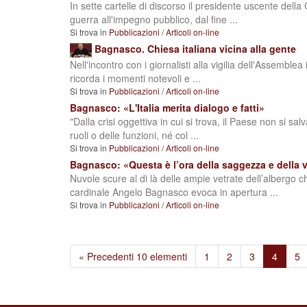
In sette cartelle di discorso il presidente uscente della
guerra all'impegno pubblico, dal fine ...
Si trova in
Pubblicazioni
/
Articoli on-line
Bagnasco. Chiesa italiana vicina alla gente
Nell'incontro con i giornalisti alla vigilia dell'Assemblea 
ricorda i momenti notevoli e ...
Si trova in
Pubblicazioni
/
Articoli on-line
Bagnasco: «L'Italia merita dialogo e fatti»
"Dalla crisi oggettiva in cui si trova, il Paese non si sal
ruoli o delle funzioni, né col ...
Si trova in
Pubblicazioni
/
Articoli on-line
Bagnasco: «Questa è l’ora della saggezza e della v
Nuvole scure al di là delle ampie vetrate dell’albergo 
cardinale Angelo Bagnasco evoca in apertura ...
Si trova in
Pubblicazioni
/
Articoli on-line
« Precedenti 10 elementi
1
2
3
4
5