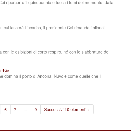
 Cei ripercorre il quinquennio e tocca i temi del momento: dalla
in cui lascerà l'incarico, il presidente Cei rimanda i bilanci,
va con le esibizioni di corto respiro, né con le slabbrature dei
irtù»
che domina il porto di Ancona. Nuvole come quelle che il
6
7
...
9
Successivi 10 elementi »