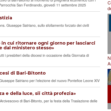
covo di Bari-Bitonto al momento di preghiera ecumenico con i
C
la Parrocchia San Ferdinando, giovedì 11 settembre 2025
d
stizia
s. Giuseppe Satriano, sullo sfollamento forzato dei civili
n cui ritornare ogni giorno per lasciarci
re dal ministero stesso»
i i presbiteri della diocesi in occasione della Giornata di
N
A
cesi di Bari-Bitonto
. Giuseppe Satriano per l'elezione del nuovo Pontefice Leone XIV
a e della luce, sii città profezia»
rcivescovo di Bari-Bitonto, per la festa della Traslazione delle