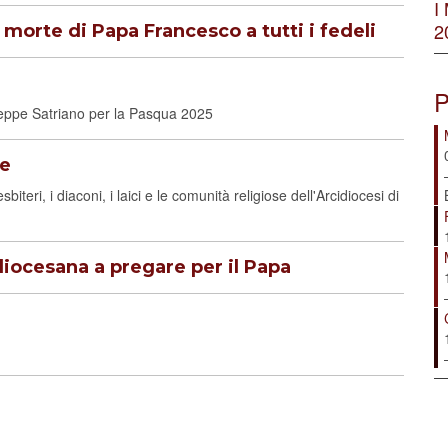
I
2
morte di Papa Francesco a tutti i fedeli
?
P
seppe Satriano per la Pasqua 2025
re
teri, i diaconi, i laici e le comunità religiose dell'Arcidiocesi di
diocesana a pregare per il Papa