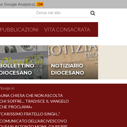
mite Google Analytics).
OK
PUBBLICAZIONI
VITA CONSACRATA
BOLLETTINO
NOTIZIARIO
DIOCESANO
DIOCESANO
Naviga in
«UNA CHIESA CHE NON ASCOLTA
CHI SOFFRE... TRADISCE IL VANGELO
CHE PROCLAMA»
"CARISSIMO FRATELLO SINGH..."
COMUNICATO DELL'ARCIVESCOVO
DI BARI-BITONTO MONS. GIUSEPPE