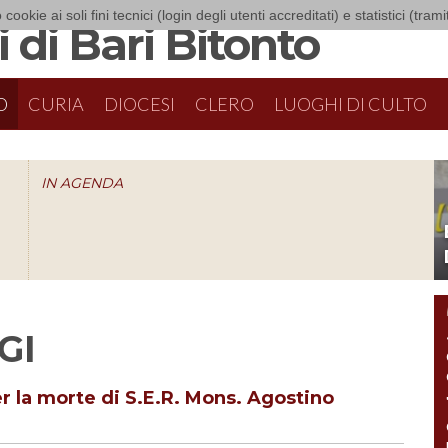
 cookie ai soli fini tecnici (login degli utenti accreditati) e statistici (tra
 di Bari Bitonto
O
CURIA
DIOCESI
CLERO
LUOGHI DI CULTO
IN AGENDA
O
GI
er la morte di S.E.R. Mons. Agostino