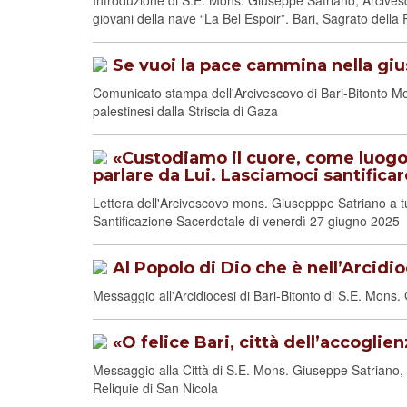
Introduzione di S.E. Mons. Giuseppe Satriano, Arcives
giovani della nave “La Bel Espoir”. Bari, Sagrato del
Se vuoi la pace cammina nella giu
Comunicato stampa dell'Arcivescovo di Bari-Bitonto Mon
palestinesi dalla Striscia di Gaza
«Custodiamo il cuore, come luogo i
parlare da Lui. Lasciamoci santifica
Lettera dell'Arcivescovo mons. Giusepppe Satriano a tutt
Santificazione Sacerdotale di venerdì 27 giugno 2025
Al Popolo di Dio che è nell’Arcidio
Messaggio all'Arcidiocesi di Bari-Bitonto di S.E. Mons
«O felice Bari, città dell’accoglienz
Messaggio alla Città di S.E. Mons. Giuseppe Satriano, A
Reliquie di San Nicola