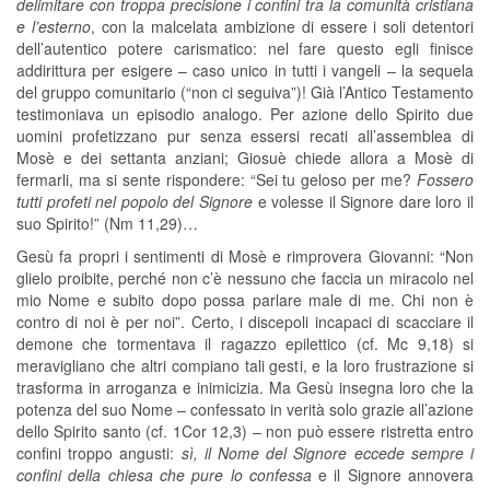
delimitare con troppa precisione i confini tra la comunità cristiana
e l’esterno
, con la malcelata ambizione di essere i soli detentori
dell’autentico potere carismatico: nel fare questo egli finisce
addirittura per esigere – caso unico in tutti i vangeli – la sequela
del gruppo comunitario (“non ci seguiva”)! Già l’Antico Testamento
testimoniava un episodio analogo. Per azione dello Spirito due
uomini profetizzano pur senza essersi recati all’assemblea di
Mosè e dei settanta anziani; Giosuè chiede allora a Mosè di
fermarli, ma si sente rispondere: “Sei tu geloso per me?
Fossero
tutti profeti nel popolo del Signore
e volesse il Signore dare loro il
suo Spirito!” (Nm 11,29)…
Gesù fa propri i sentimenti di Mosè e rimprovera Giovanni: “Non
glielo proibite, perché non c’è nessuno che faccia un miracolo nel
mio Nome e subito dopo possa parlare male di me. Chi non è
contro di noi è per noi”. Certo, i discepoli incapaci di scacciare il
demone che tormentava il ragazzo epilettico (cf. Mc 9,18) si
meravigliano che altri compiano tali gesti, e la loro frustrazione si
trasforma in arroganza e inimicizia. Ma Gesù insegna loro che la
potenza del suo Nome – confessato in verità solo grazie all’azione
dello Spirito santo (cf. 1Cor 12,3) – non può essere ristretta entro
confini troppo angusti:
sì, il Nome del Signore eccede sempre i
confini della chiesa che pure lo confessa
e il Signore annovera