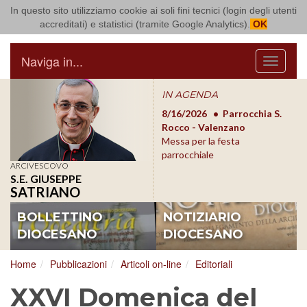
In questo sito utilizziamo cookie ai soli fini tecnici (login degli utenti
Arcidiocesi di Bari Bitonto
accreditati) e statistici (tramite Google Analytics).
OK
Naviga in...
Menu
IN AGENDA
8/17/2026
Conversano
8/16/2026
Parrocchia S.
8/1
Conferenza Episcopale
Rocco - Valenzano
Con
Pugliese
Messa per la festa
Pugl
parrocchiale
ARCIVESCOVO
S.E. GIUSEPPE
SATRIANO
BOLLETTINO
NOTIZIARIO
DIOCESANO
DIOCESANO
Home
Pubblicazioni
Articoli on-line
Editoriali
XXVI Domenica del