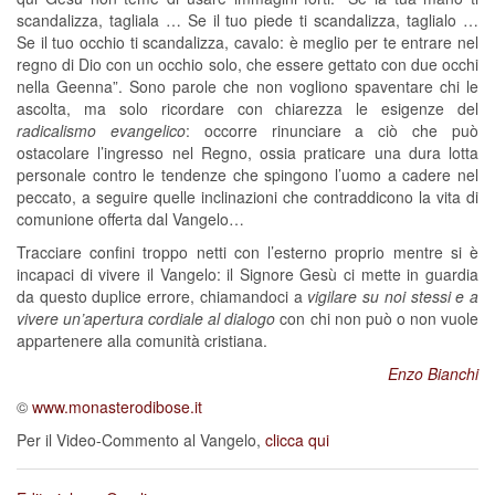
scandalizza, tagliala … Se il tuo piede ti scandalizza, taglialo …
Se il tuo occhio ti scandalizza, cavalo: è meglio per te entrare nel
regno di Dio con un occhio solo, che essere gettato con due occhi
nella Geenna”. Sono parole che non vogliono spaventare chi le
ascolta, ma solo ricordare con chiarezza le esigenze del
radicalismo evangelico
: occorre rinunciare a ciò che può
ostacolare l’ingresso nel Regno, ossia praticare una dura lotta
personale contro le tendenze che spingono l’uomo a cadere nel
peccato, a seguire quelle inclinazioni che contraddicono la vita di
comunione offerta dal Vangelo…
Tracciare confini troppo netti con l’esterno proprio mentre si è
incapaci di vivere il Vangelo: il Signore Gesù ci mette in guardia
da questo duplice errore, chiamandoci a
vigilare su noi stessi e a
vivere un’apertura cordiale al dialogo
con chi non può o non vuole
appartenere alla comunità cristiana.
Enzo Bianchi
©
www.monasterodibose.it
Per il Video-Commento al Vangelo,
clicca qui