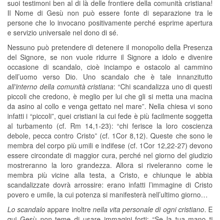
suoi testimoni ben al di là delle frontiere della comunità cristiana!
Il Nome di Gesù non può essere fonte di separazione tra le
persone che lo invocano positivamente perché esprime apertura
e servizio universale nel dono di sé.
Nessuno può pretendere di detenere il monopolio della Presenza
del Signore, se non vuole ridurre il Signore a idolo e divenire
occasione di scandalo, cioè inciampo e ostacolo al cammino
dell’uomo verso Dio. Uno scandalo che è tale innanzitutto
all’interno della comunità cristiana
: “Chi scandalizza uno di questi
piccoli che credono, è meglio per lui che gli si metta una macina
da asino al collo e venga gettato nel mare”. Nella chiesa vi sono
infatti i “piccoli”, quei cristiani la cui fede è più facilmente soggetta
al turbamento (cf. Rm 14,1-23): “chi ferisce la loro coscienza
debole, pecca contro Cristo” (cf. 1Cor 8,12). Queste che sono le
membra del corpo più umili e indifese (cf. 1Cor 12,22-27) devono
essere circondate di maggior cura, perché nel giorno del giudizio
mostreranno la loro grandezza. Allora si riveleranno come le
membra più vicine alla testa, a Cristo, e chiunque le abbia
scandalizzate dovrà arrossire: erano infatti l’immagine di Cristo
povero e umile, la cui potenza si manifesterà nell’ultimo giorno…
Lo scandalo
appare inoltre
nella vita personale di ogni cristiano
. E
qui Gesù non teme di usare immagini forti: “Se la tua mano ti