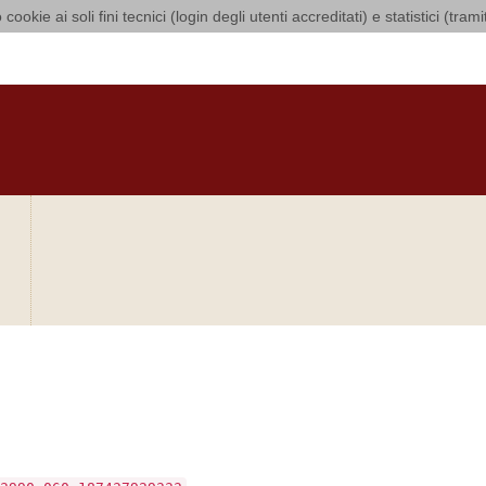
 cookie ai soli fini tecnici (login degli utenti accreditati) e statistici (tra
 di Bari Bitonto
O
CURIA
DIOCESI
CLERO
LUOGHI DI CULTO
IN AGENDA
O
bra si sia verificato
.
3990.060.187437929333