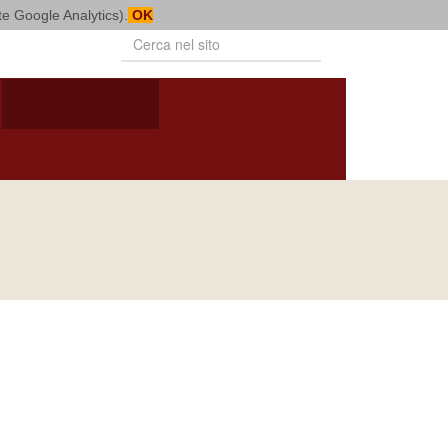
mite Google Analytics).
OK
PUBBLICAZIONI
VITA CONSACRATA
BOLLETTINO
NOTIZIARIO
DIOCESANO
DIOCESANO