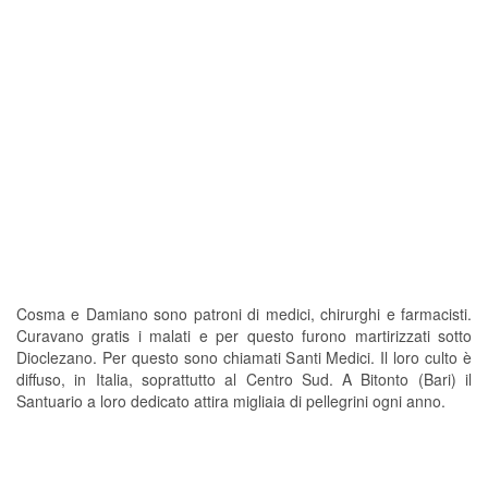
Damiano, i gemelli
medici che
curavano gratis
Noti anche come Santi Medici, erano anàrgiri
(cioè prestavano servizio gratis). Secondo
un’antica tradizione subirono il martirio a Ciro
in Siria durante il regno di Diocleziano e il loro
culto si diffuse in tutta la Chiesa fin dal IV
secolo. Si festeggiano il 26 settembre perché
questa è la probabile data della dedicazione
della basilica che a Roma porta il loro nome,
edificata da Felice IV (525-530)
Cosma e Damiano sono patroni di medici, chirurghi e farmacisti.
Curavano gratis i malati e per questo furono martirizzati sotto
Dioclezano. Per questo sono chiamati Santi Medici. Il loro culto è
diffuso, in Italia, soprattutto al Centro Sud. A Bitonto (Bari) il
Santuario a loro dedicato attira migliaia di pellegrini ogni anno.
ADVERTISEMENT