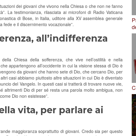
situazioni dei giovani che vivono nella Chiesa o che non ne fanno
tà”. La testimonianza, rilasciata ai microfoni di Radio Vaticana
onastica di Bose, in Italia, uditore alla XV assemblea generale
P
la fede e il discernimento vocazionale”.
d
erenza, all’indifferenza
della Chiesa della sofferenza, che vive nell’ostilità e nella
che appartengono all’occidente in cui la visione stessa di Dio è
vengono da giovani che hanno sete di Dio, che cercano Dio, per
ltri casi abbiamo piuttosto altre situazioni in cui Dio è diventato
nuncio del Vangelo. In questi casi si tratterà di trovare nuove vie,
C
ché altrimenti Dio di per sé resta una parola molto ambigua, non
e come Dio non esistesse”.
lla vita, per parlare ai
grande maggioranza soprattutto di giovani. Credo sia per questo