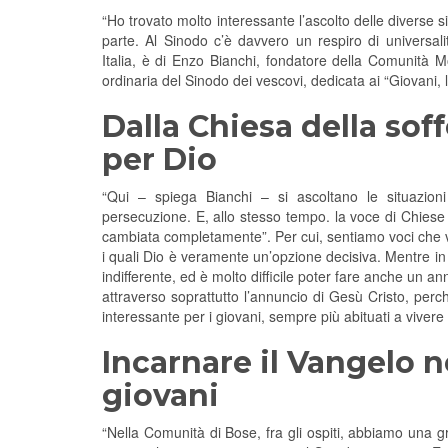
“Ho trovato molto interessante l’ascolto delle diverse 
parte. Al Sinodo c’è davvero un respiro di universali
Italia, è di Enzo Bianchi, fondatore della Comunità M
ordinaria del Sinodo dei vescovi, dedicata ai “Giovani, 
Dalla Chiesa della soff
per Dio
“Qui – spiega Bianchi – si ascoltano le situazioni 
persecuzione. E, allo stesso tempo. la voce di Chiese 
cambiata completamente”. Per cui, sentiamo voci che 
i quali Dio è veramente un’opzione decisiva. Mentre in a
indifferente, ed è molto difficile poter fare anche un an
attraverso soprattutto l’annuncio di Gesù Cristo, per
interessante per i giovani, sempre più abituati a viver
Incarnare il Vangelo ne
giovani
“Nella Comunità di Bose, fra gli ospiti, abbiamo una 