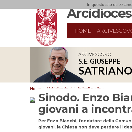
In questo sito utilizziamo
Arcidiocesi
HOME
ARCIVESCOV
ARCIVESCOVO
S.E. GIUSEPPE
SATRIAN
Home
Pubblicazioni
Articoli on-line
Sinodo. Enzo Bia
giovani a incontr
Per Enzo Bianchi, fondatore della Comuni
giovani, la Chiesa non deve perdere il des