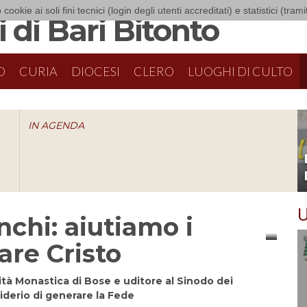
 cookie ai soli fini tecnici (login degli utenti accreditati) e statistici (tra
 di Bari Bitonto
O
CURIA
DIOCESI
CLERO
LUOGHI DI CULTO
IN AGENDA
O
U
nchi: aiutiamo i
are Cristo
tà Monastica di Bose e uditore al Sinodo dei
iderio di generare la Fede