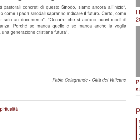
ti pastorali concreti di questo Sinodo, siamo ancora all’inizio”,
I
o come i padri sinodali sapranno indicare il futuro. Certo, come
2
ere solo un documento”. “Occorre che si aprano nuovi modi di
cinanza. Perché se manca quello e se manca anche la voglia
à una generazione cristiana futura”.
Fabio Colagrande - Città del Vaticano
P
s
P
piritualità