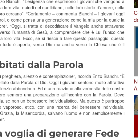
nzo Bianchi. “L’esigenza che esprimono i giovani che vengono a
loro vita: quindi nel quotidiano, nelle loro storie d’amore, nella
C
 loro cercano”. “Certamente – commenta Bianchi – i giovani oggi
d
noi, o come pensa una generazione come la mia per la quale la
re”. “Oggi, si tratta di decodificare il Vangelo anche attraverso
averso l’umanità di Gesù, a comprendere che è Lui l’unico che
lla loro vita. Ecco, se si riesce a fare questo passaggio: questo
la fede è aperto, verso Dio ma anche verso la Chiesa che è il
bitati dalla Parola
i preghiera, silenzio e contemplazione”, ricorda Enzo Bianchi. “È
N
tato dalla Parola di Dio. Oggi i giovani sentono molto attrattiva
A
 silenzio abbondano. Ed è una reazione alla verbosità delle nostre
ere sempre una preparazione all’incontro con la Parola. Deve
lla, se non un benessere individualistico. Ma questo è purtroppo
mo vaporoso, etico, con una ricerca del benessere individuale.
 la Grazia, la Misericordia, salvano l’uomo e non semplicemente i
e”.
a voglia di generare Fede