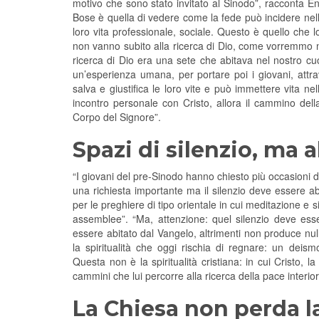
motivo che sono stato invitato al Sinodo”, racconta E
Bose è quella di vedere come la fede può incidere nella 
loro vita professionale, sociale. Questo è quello che
non vanno subito alla ricerca di Dio, come vorremmo 
ricerca di Dio era una sete che abitava nel nostro cuo
un’esperienza umana, per portare poi i giovani, attr
salva e giustifica le loro vite e può immettere vita ne
incontro personale con Cristo, allora il cammino del
Corpo del Signore”.
Spazi di silenzio, ma a
“I giovani del pre-Sinodo hanno chiesto più occasioni d
una richiesta importante ma il silenzio deve essere abi
per le preghiere di tipo orientale in cui meditazione e
assemblee”. “Ma, attenzione: quel silenzio deve ess
essere abitato dal Vangelo, altrimenti non produce nu
la spiritualità che oggi rischia di regnare: un deis
Questa non è la spiritualità cristiana: in cui Cristo,
cammini che lui percorre alla ricerca della pace interior
La Chiesa non perda l