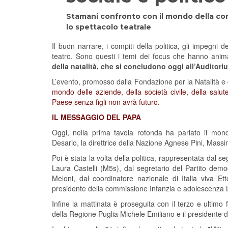
Stamani confronto con il mondo della comun
lo spettacolo teatrale
Il buon narrare, i compiti della politica, gli impegni 
teatro. Sono questi i temi dei focus che hanno ani
della natalità, che si concludono oggi all’Auditor
L’evento, promosso dalla Fondazione per la Natalità e 
mondo delle aziende, della società civile, della salute
Paese senza figli non avrà futuro.
IL MESSAGGIO DEL PAPA
Oggi, nella prima tavola rotonda ha parlato il mond
Desario, la direttrice della Nazione Agnese Pini, Massi
Poi è stata la volta della politica, rappresentata dal 
Laura Castelli (M5s), dal segretario del Partito democr
Meloni, dal coordinatore nazionale di Italia viva Et
presidente della commissione Infanzia e adolescenza Lic
Infine la mattinata è proseguita con il terzo e ultimo fo
della Regione Puglia Michele Emiliano e il presidente 