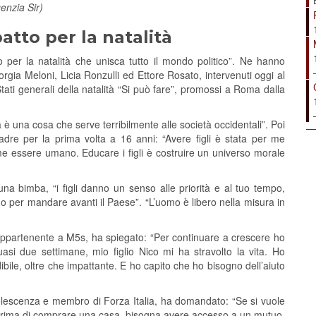
enzia Sir)
atto per la natalità
 per la natalità che unisca tutto il mondo politico”. Ne hanno
orgia Meloni, Licia Ronzulli ed Ettore Rosato, intervenuti oggi al
Stati generali della natalità “Si può fare”, promossi a Roma dalla
 è una cosa che serve terribilmente alle società occidentali”. Poi
adre per la prima volta a 16 anni: “Avere figli è stata per me
me essere umano. Educare i figli è costruire un universo morale
una bimba, “i figli danno un senso alle priorità e al tuo tempo,
no per mandare avanti il Paese”. “L’uomo è libero nella misura in
, appartenente a M5s, ha spiegato: “Per continuare a crescere ho
si due settimane, mio figlio Nico mi ha stravolto la vita. Ho
ibile, oltre che impattante. E ho capito che ho bisogno dell’aiuto
olescenza e membro di Forza Italia, ha domandato: “Se si vuole
 Prima di comprare una casa, bisogna avere accesso a un mutuo.