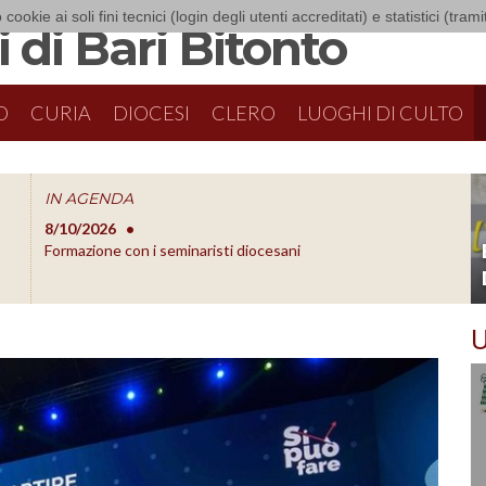
 cookie ai soli fini tecnici (login degli utenti accreditati) e statistici (tra
 di Bari Bitonto
O
CURIA
DIOCESI
CLERO
LUOGHI DI CULTO
IN AGENDA
Bari-
8/10/2026
8/16/20
O
Formazione con i seminaristi diocesani
Messa pe
U