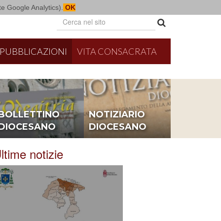
mite Google Analytics).
OK
PUBBLICAZIONI
VITA CONSACRATA
26
Parrocchia S. Rocco - Valenzano
8/17/2026
Conversa
BOLLETTINO
NOTIZIARIO
r la festa parrocchiale
Conferenza Episcopale 
DIOCESANO
DIOCESANO
ltime notizie