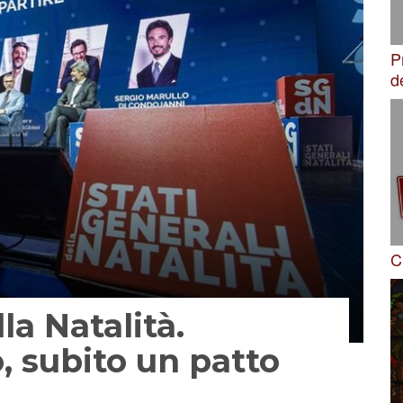
P
d
C
la Natalità.
, subito un patto