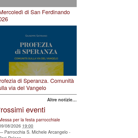
 Mercoledì di San Ferdinando
026
rofezia di Speranza. Comunità
ulla via del Vangelo
Altre notizie…
rossimi eventi
Messa per la festa parrocchiale
09/08/2026
19:00
— Parrocchia S. Michele Arcangelo -