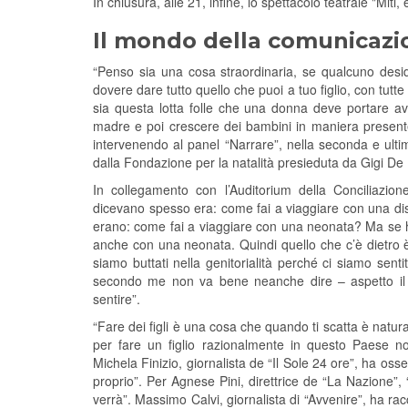
In chiusura, alle 21, infine, lo spettacolo teatrale "Miti
Il mondo della comunicazione
“Penso sia una cosa straordinaria, se qualcuno desid
dovere dare tutto quello che puoi a tuo figlio, con tutt
sia questa lotta folle che una donna deve portare ava
madre e poi crescere dei bambini in maniera presente”
intervenendo al panel “Narrare”, nella seconda e ulti
dalla Fondazione per la natalità presieduta da Gigi De 
In collegamento con l’Auditorium della Conciliazi
dicevano spesso era: come fai a viaggiare con una di
erano: come fai a viaggiare con una neonata? Ma se ho
anche con una neonata. Quindi quello che c’è dietro è 
siamo buttati nella genitorialità perché ci siamo senti
secondo me non va bene neanche dire – aspetto il
sentire”.
“Fare dei figli è una cosa che quando ti scatta è natur
per fare un figlio razionalmente in questo Paese n
Michela Finizio, giornalista de “Il Sole 24 ore”, ha oss
proprio”. Per Agnese Pini, direttrice de “La Nazione”
verrà”. Massimo Calvi, giornalista di “Avvenire”, ha ra