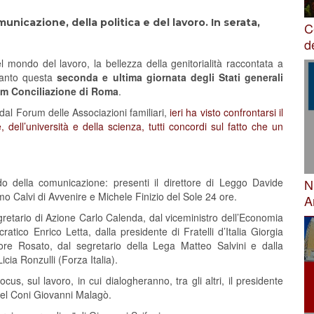
icazione, della politica e del lavoro. In serata,
C
d
del mondo del lavoro, la bellezza della genitorialità raccontata a
manto questa
seconda e ultima giornata degli Stati generali
ium Conciliazione di Roma
.
dal Forum delle Associazioni familiari,
ieri ha visto confrontarsi il
, dell’università e della scienza, tutti concordi sul fatto che un
N
o della comunicazione: presenti il direttore di Leggo Davide
mo Calvi di Avvenire e Michele Finizio del Sole 24 ore.
A
segretario di Azione Carlo Calenda, dal viceministro dell’Economia
atico Enrico Letta, dalla presidente di Fratelli d’Italia Giorgia
tore Rosato, dal segretario della Lega Matteo Salvini e dalla
ia Ronzulli (Forza Italia).
cus, sul lavoro, in cui dialogheranno, tra gli altri, il presidente
del Coni Giovanni Malagò.