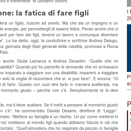
, eroi e merendine" di Giovanni Scifoni.
I
: la fatica di fare figli
2
era un figlio, riuscire ad averlo. Ma che sia un impegno e un
e le energie, per permettergli di essere felice. Penso anche che ci
nti per fare dei figli, tenersi un lavoro e comunque diventare
. Lo ha detto, oggi, la conduttrice e scrittrice Andrea Delogu,
ma giornata degli Stati generali della natalità, promossi a Roma
Palo.
one anche Giulia Lamarca e Andrea Decarlini: “Quello che mi
sabilità? Quando poi ho partorito le domande che mi arrivavano
 imparato a viaggiare con una disabilità, imparerò a viaggiare
P
solo la voglia di raccontare che sì, si può fare!”. E ancora: “Ci
s
ti di farlo. Questo non vuol dire farlo in maniera scellerata, ma
 momento giusto – perché non c’è. Semplicemente te lo devi
P
ale, ma ti deve scattare. Se ti metti a pensare al momento giusto
on c’è”, ha commentato Davide Desario, direttore di “Leggo”.
ervato: “Mettere su famiglia è un rischio. Un po’ come mettersi in
, “noi mettiamo al mondo figli quando abbiamo fiducia in ciò che
ccontato: “Quell’atmosfera che ho respirato da piccolo in famiglia