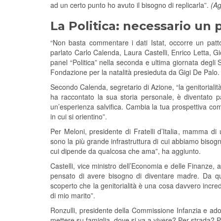
ad un certo punto ho avuto il bisogno di replicarla”.
(Ag
La Politica: necessario un p
“Non basta commentare i dati Istat, occorre un patto
parlato Carlo Calenda, Laura Castelli, Enrico Letta, Gi
panel “Politica” nella seconda e ultima giornata degli 
Fondazione per la natalità presieduta da Gigi De Palo.
Secondo Calenda, segretario di Azione, “la genitorialità
ha raccontato la sua storia personale, è diventato p
un’esperienza salvifica. Cambia la tua prospettiva co
in cui si orientino”.
Per Meloni, presidente di Fratelli d’Italia, mamma di 
sono la più grande infrastruttura di cui abbiamo bisog
cui dipende da qualcosa che ama”, ha aggiunto.
Castelli, vice ministro dell’Economia e delle Finanze
pensato di avere bisogno di diventare madre. Da qua
scoperto che la genitorialità è una cosa davvero incred
di mio marito”.
Ronzulli, presidente della Commissione Infanzia e ad
mettere su famiglia, dove si va a vivere? Per strada?