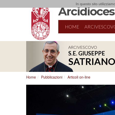
In questo sito utilizziamo
Arcidiocesi
HOME
ARCIVESCOV
ARCIVESCOVO
S.E. GIUSEPPE
8/9/2026
Parrocchia S. Michele Arcangelo - 
SATRIAN
Palese
Messa per la festa parrocchiale
Home
Pubblicazioni
Articoli on-line