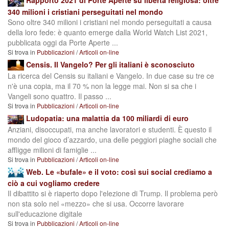
340 milioni i cristiani perseguitati nel mondo
Sono oltre 340 milioni i cristiani nel mondo perseguitati a causa
della loro fede: è quanto emerge dalla World Watch List 2021,
pubblicata oggi da Porte Aperte ...
Si trova in
Pubblicazioni
/
Articoli on-line
Censis. Il Vangelo? Per gli italiani è sconosciuto
La ricerca del Censis su italiani e Vangelo. In due case su tre ce
n'è una copia, ma il 70 % non la legge mai. Non si sa che i
Vangeli sono quattro. Il passo ...
Si trova in
Pubblicazioni
/
Articoli on-line
Ludopatia: una malattia da 100 miliardi di euro
Anziani, disoccupati, ma anche lavoratori e studenti. È questo il
mondo del gioco d’azzardo, una delle peggiori piaghe sociali che
affligge milioni di famiglie ...
Si trova in
Pubblicazioni
/
Articoli on-line
Web. Le «bufale» e il voto: così sui social crediamo a
ciò a cui vogliamo credere
Il dibattito si è riaperto dopo l'elezione di Trump. Il problema però
non sta solo nel «mezzo» che si usa. Occorre lavorare
sull'educazione digitale
Si trova in
Pubblicazioni
/
Articoli on-line