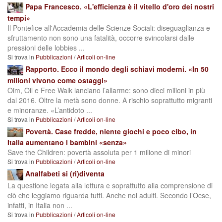
Papa Francesco. «L'efficienza è il vitello d'oro dei nostri
tempi»
Il Pontefice all'Accademia delle Scienze Sociali: diseguaglianza e
sfruttamento non sono una fatalità, occorre svincolarsi dalle
pressioni delle lobbies ...
Si trova in
Pubblicazioni
/
Articoli on-line
Rapporto. Ecco il mondo degli schiavi moderni. «In 50
milioni vivono come ostaggi»
Oim, Oil e Free Walk lanciano l’allarme: sono dieci milioni in più
dal 2016. Oltre la metà sono donne. A rischio soprattutto migranti
e minoranze. «L’antidoto ...
Si trova in
Pubblicazioni
/
Articoli on-line
Povertà. Case fredde, niente giochi e poco cibo, in
Italia aumentano i bambini «senza»
Save the Children: povertà assoluta per 1 milione di minori
Si trova in
Pubblicazioni
/
Articoli on-line
Analfabeti si (ri)diventa
La questione legata alla lettura e soprattutto alla comprensione di
ciò che leggiamo riguarda tutti. Anche noi adulti. Secondo l’Ocse,
infatti, in Italia non ...
Si trova in
Pubblicazioni
/
Articoli on-line