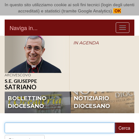
In questo sito utilizziamo cookie ai soli fini tecnici (login degli utenti
Arcidiocesi di Bari Bitonto
accreditati) e statistici (tramite Google Analytics).
OK
Naviga in...
Menu
IN AGENDA
ARCIVESCOVO
S.E. GIUSEPPE
SATRIANO
BOLLETTINO
NOTIZIARIO
DIOCESANO
DIOCESANO