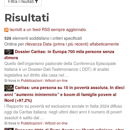
Filtra i risultati.
Risultati
Iscriviti a un feed RSS sempre aggiornato.
526
elementi soddisfano i criteri specificati
Ordina per
rilevanza
Data (prima i più recenti)
alfabeticamente
Dossier Caritas: in Europa 700 mila persone senza
dimora
Quello dell’organismo pastorale della Conferenza Episcopale
Italiana è un Dossier-Dati-Testimonianze ( DDT) di analisi
legislativa sul diritto alla casa nel ...
Si trova in
Pubblicazioni
/
Articoli on-line
Caritas: una persona su 10 in povertà assoluta. In dieci
anni “aumento ininterrotto” e boom di famiglie povere al
Nord (+97,2%)
l Rapporto su povertà ed esclusione sociale in Italia 2024 diffuso
oggi da Caritas italiana: negli ultimi dieci anni il numero di poveri
assoluti è salito dal ...
Si trova in
Pubblicazioni
/
Articoli on-line
Rapporto 2021 di Porte Aperte su libertà religiosa: oltre