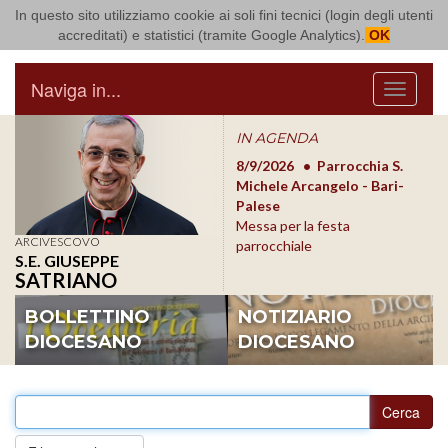
In questo sito utilizziamo cookie ai soli fini tecnici (login degli utenti
Arcidiocesi di Bari Bitonto
accreditati) e statistici (tramite Google Analytics).
OK
Naviga in...
Menu
IN AGENDA
8/17/2026
Conversano
8/9/2026
Parrocchia S.
8/1
Conferenza Episcopale
Michele Arcangelo - Bari-
Form
Pugliese
Palese
dioc
Messa per la festa
ARCIVESCOVO
parrocchiale
S.E. GIUSEPPE
SATRIANO
BOLLETTINO
NOTIZIARIO
DIOCESANO
DIOCESANO