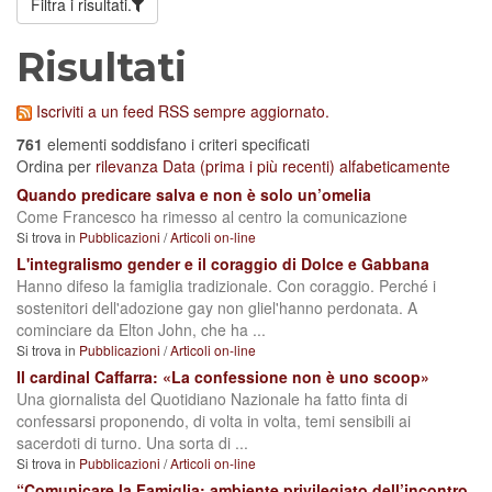
Filtra i risultati.
Risultati
Iscriviti a un feed RSS sempre aggiornato.
761
elementi soddisfano i criteri specificati
Ordina per
rilevanza
Data (prima i più recenti)
alfabeticamente
Quando predicare salva e non è solo un’omelia
Come Francesco ha rimesso al centro la comunicazione
Si trova in
Pubblicazioni
/
Articoli on-line
L'integralismo gender e il coraggio di Dolce e Gabbana
Hanno difeso la famiglia tradizionale. Con coraggio. Perché i
sostenitori dell'adozione gay non gliel'hanno perdonata. A
cominciare da Elton John, che ha ...
Si trova in
Pubblicazioni
/
Articoli on-line
Il cardinal Caffarra: «La confessione non è uno scoop»
Una giornalista del Quotidiano Nazionale ha fatto finta di
confessarsi proponendo, di volta in volta, temi sensibili ai
sacerdoti di turno. Una sorta di ...
Si trova in
Pubblicazioni
/
Articoli on-line
“Comunicare la Famiglia: ambiente privilegiato dell’incontro