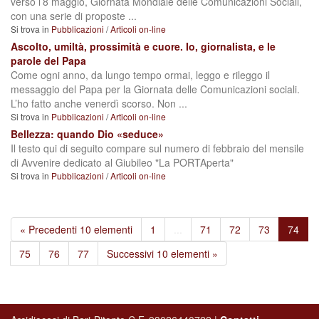
verso l’8 maggio, Giornata Mondiale delle Comunicazioni Sociali,
con una serie di proposte ...
Si trova in
Pubblicazioni
/
Articoli on-line
Ascolto, umiltà, prossimità e cuore. Io, giornalista, e le
parole del Papa
Come ogni anno, da lungo tempo ormai, leggo e rileggo il
messaggio del Papa per la Giornata delle Comunicazioni sociali.
L’ho fatto anche venerdì scorso. Non ...
Si trova in
Pubblicazioni
/
Articoli on-line
Bellezza: quando Dio «seduce»
Il testo qui di seguito compare sul numero di febbraio del mensile
di Avvenire dedicato al Giubileo "La PORTAperta"
Si trova in
Pubblicazioni
/
Articoli on-line
« Precedenti 10 elementi
1
...
71
72
73
74
75
76
77
Successivi 10 elementi »