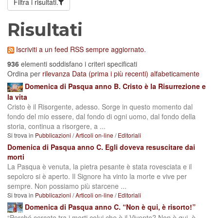
Filtra i risultati.
Risultati
Iscriviti a un feed RSS sempre aggiornato.
936
elementi soddisfano i criteri specificati
Ordina per
rilevanza
Data (prima i più recenti)
alfabeticamente
Domenica di Pasqua anno B. Cristo è la Risurrezione e
la vita
Cristo è il Risorgente, ades­so. Sorge in questo mo­mento dal
fondo del mio essere, dal fondo di ogni uo­mo, dal fondo della
storia, continua a risorgere, a ...
Si trova in
Pubblicazioni
/
Articoli on-line
/
Editoriali
Domenica di Pasqua anno C. Egli doveva resuscitare dai
morti
La Pasqua è venuta, la pietra pesante è stata rovesciata e il
sepolcro si è aperto. Il Signore ha vinto la morte e vive per
sempre. Non possiamo più starcene ...
Si trova in
Pubblicazioni
/
Articoli on-line
/
Editoriali
Domenica di Pasqua anno C. “Non è qui, è risorto!”
“Perché cercate tra i morti colui che è il Vivente? Non è qui, è