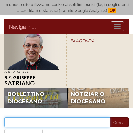
In questo sito utilizziamo cookie ai soli fini tecnici (login degli utenti
Arcidiocesi di Bari Bitonto
accreditati) e statistici (tramite Google Analytics).
OK
Naviga in...
Menu
IN AGENDA
ARCIVESCOVO
S.E. GIUSEPPE
SATRIANO
BOLLETTINO
NOTIZIARIO
DIOCESANO
DIOCESANO