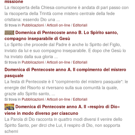
missione
La riscoperta della Chiesa-comunione è andata di pari passo con
la riscoperta della Trinità come mistero centrale della fede
cristiana: essendo Dio una ...
Si trova in
Pubblicazioni
/
Articoli on-line
/
Editoriali
Domenica di Pentecoste anno B. Lo Spirito santo,
compagno inseparabile di Gesù
Lo Spirito che procede dal Padre è anche lo Spirito del Figlio,
inviato da lui e suo compagno inseparabile. E dopo che Gesù lo
ha inviato dalla sua gloria ...
Si trova in
Pubblicazioni
/
Articoli on-line
/
Editoriali
Domenica di Pentecoste anno A. Il compimento del mistero
pasquale
La festa di Pentecoste è il "compimento del mistero pasquale": le
energie del Risorto si riversano sulla sua comunità la quale,
grazie allo Spirito santo, ...
Si trova in
Pubblicazioni
/
Articoli on-line
/
Editoriali
Domenica di Pentecoste anno A. Il «respiro di Dio»
viene in modo diverso per ciascuno
La Parola di Dio racconta in quattro modi diversi il venire dello
Spirito Santo, per dirci che Lui, il respiro di Dio, non sopporta
schemi