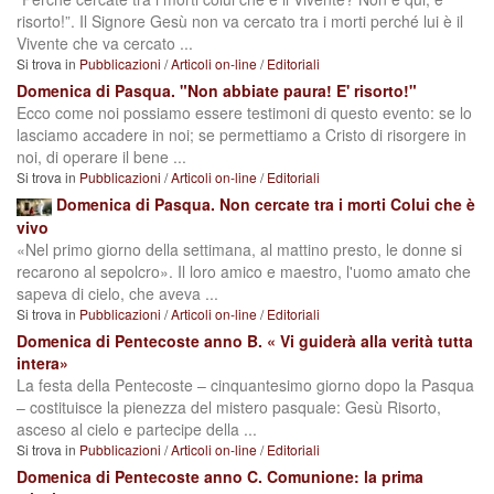
risorto!”. Il Signore Gesù non va cercato tra i morti perché lui è il
Vivente che va cercato ...
Si trova in
Pubblicazioni
/
Articoli on-line
/
Editoriali
Domenica di Pasqua. "Non abbiate paura! E' risorto!"
Ecco come noi possiamo essere testimoni di questo evento: se lo
lasciamo accadere in noi; se permettiamo a Cristo di risorgere in
noi, di operare il bene ...
Si trova in
Pubblicazioni
/
Articoli on-line
/
Editoriali
Domenica di Pasqua. Non cercate tra i morti Colui che è
vivo
«Nel primo giorno della settimana, al mattino presto, le donne si
recarono al sepolcro». Il loro amico e maestro, l'uomo amato che
sapeva di cielo, che aveva ...
Si trova in
Pubblicazioni
/
Articoli on-line
/
Editoriali
Domenica di Pentecoste anno B. « Vi guiderà alla verità tutta
intera»
La festa della Pentecoste – cinquantesimo giorno dopo la Pasqua
– costituisce la pienezza del mistero pasquale: Gesù Risorto,
asceso al cielo e partecipe della ...
Si trova in
Pubblicazioni
/
Articoli on-line
/
Editoriali
Domenica di Pentecoste anno C. Comunione: la prima