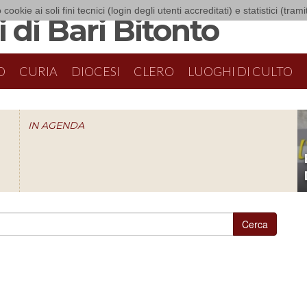
 cookie ai soli fini tecnici (login degli utenti accreditati) e statistici (tra
 di Bari Bitonto
O
CURIA
DIOCESI
CLERO
LUOGHI DI CULTO
IN AGENDA
O