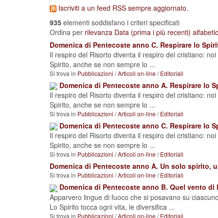
Iscriviti a un feed RSS sempre aggiornato.
935
elementi soddisfano i criteri specificati
Ordina per
rilevanza
Data (prima i più recenti)
alfabet
Domenica di Pentecoste anno C. Respirare lo Spiri
Il respiro del Risorto diventa il respiro del cristiano: n
Spirito, anche se non sempre lo ...
Si trova in
Pubblicazioni
/
Articoli on-line
/
Editoriali
Domenica di Pentecoste anno A. Respirare lo Sp
Il respiro del Risorto diventa il respiro del cristiano: n
Spirito, anche se non sempre lo ...
Si trova in
Pubblicazioni
/
Articoli on-line
/
Editoriali
Domenica di Pentecoste anno C. Respirare lo Sp
Il respiro del Risorto diventa il respiro del cristiano: n
Spirito, anche se non sempre lo ...
Si trova in
Pubblicazioni
/
Articoli on-line
/
Editoriali
Domenica di Pentecoste anno A. Un solo spirito, 
Si trova in
Pubblicazioni
/
Articoli on-line
/
Editoriali
Domenica di Pentecoste anno B. Quel vento di l
Apparvero lingue di fuoco che si posavano su ciascuno
Lo Spirito tocca ogni vita, le diversifica ...
Si trova in
Pubblicazioni
/
Articoli on-line
/
Editoriali