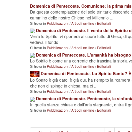
Domenica di Pentecoste. Comunione: la prima mis
Da questa contemplazione del sole trinitario discende q
cammino delle nostre Chiese nel Millennio ...
Si trova in
Pubblicazioni
/
Articoli on-line
/
Editoriali
Domenica di Pentecoste. Il vento dello Spirito ch
Verrà lo Spirito, vi riporterà al cuore tutto di Gesù, di
vedeva il fondo
Si trova in
Pubblicazioni
/
Articoli on-line
/
Editoriali
Domenica di Pentecoste. L'umanità ha bisogno c
Lo Spirito è come una corrente che trascina la storia ve
Si trova in
Pubblicazioni
/
Articoli on-line
/
Editoriali
Domenica di Pentecoste. Lo Spirito Santo? È D
Lo Spirito è già dato, è già qui, ha riempito la “camer
che non ci spinge in chiesa, ma ci ...
Si trova in
Pubblicazioni
/
Articoli on-line
/
Editoriali
Domenica di Pentecoste. Pentecoste, la sinfonia
In quella stanza chiusa e dall'aria stagnante, entra il
Si trova in
Pubblicazioni
/
Articoli on-line
/
Editoriali