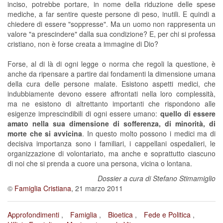
inciso, potrebbe portare, in nome della riduzione delle spese
mediche, a far sentire queste persone di peso, inutili. E quindi a
chiedere di essere "soppresse". Ma un uomo non rappresenta un
valore "a prescindere" dalla sua condizione? E, per chi si professa
cristiano, non è forse creata a immagine di Dio?
Forse, al di là di ogni legge o norma che regoli la questione, è
anche da ripensare a partire dai fondamenti la dimensione umana
della cura delle persone malate. Esistono aspetti medici, che
indubbiamente devono essere affrontati nella loro complessità,
ma ne esistono di altrettanto importanti che rispondono alle
esigenze imprescindibili di ogni essere umano:
quello di essere
amato nella sua dimensione di sofferenza, di minorità, di
morte che si avvicina
. In questo molto possono i medici ma di
decisiva importanza sono i familiari, i cappellani ospedalieri, le
organizzazione di volontariato, ma anche e soprattutto ciascuno
di noi che si prenda a cuore una persona, vicina o lontana.
Dossier a cura di Stefano Stimamiglio
©
Famiglia Cristiana
, 21 marzo 2011
Approfondimenti
Famiglia
Bioetica
Fede e Politica