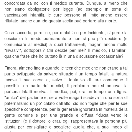
concordata da noi con il medico curante. Dunque, a meno che
non siano obbligatorie per legge (ad esempio in tema di
vaccinazioni infantili), le cure possono al limite anche essere
rifiutate, anche quando questa scelta può portare alla morte.
Cosa succede, però, se, per malattia o per incidente, si perde la
coscienza in modo permanente e non si può più decidere (e
comunicare ai medici) a quali trattamenti, magari anche molto
"invasivi", sottoporsi? Chi decide per me? Il medico, i familiari,
qualche frase che ho buttato là in una discussione occasionale?
Finora, almeno fino a quando le tecniche mediche non erano a tal
punto sviluppate da salvare situazioni un tempo fatali, la natura
faceva il suo corso e, salvo il tentativo di fare comunque il
possibile da parte dei medici, il problema non si poneva: la
persona infatti moriva. Il medico, poi, era un tempo una figura
"amica" del paziente e, se a volte magari scadeva in una sorta di
paternalismo un po' calato dall'alto, ciò non toglie che per le sue
specifiche competenze, per la generale ignoranza in materia della
gente comune e per una grande e diffusa fiducia verso le
istituzioni (e il dottore lo era), egli rappresentava la persona più
giusta per consigliare e scegliere quella che, a suo modo di