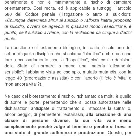
penalmente e non è minimamente a rischio di cambiare
orientamento. Così recita, ed è applicabile a tutt'oggi, l'articolo
580 del Codice penale ("Istigazione o aiuto al suicidio"):
«
Chiunque determina altrui al suicidio o rafforza l'altrui proposito
di suicidio, ovvero ne agevola in qualsiasi modo l'esecuzione, è
punito, se il suicidio avviene, con la reclusione da cinque a dodici
anni
».
La questione sul testamento biologico, in realtà, è solo uno dei
settori di quella disciplina che si chiama "bioetica" e che ha a che
fare, necessariamente, con la "biopolitica", cioè con le decisioni
dello Stato di normare o meno una materia "eticamente
sensibile": l'abbiamo vista ad esempio, mutatis mutandis, con la
legge 40 (procreazione assistita) e con l'aborto (il feto è "vita" o
"non ancora vita"?).
Ne caso del biotestamento il rischio, richiamato da molti, è quello
di aprire le porte, permettendo che si possa autorizzare nelle
dichiarazioni anticipate di trattamento di "staccare la spina" o,
ancor peggio, di permettere l'eutanasia,
alla creazione di una
classe di persone diverse, la cui vita vale meno
semplicemente perchè volge al termine o perchè si trova in
uno stato di grande sofferenza e prostrazione
. Questo, per