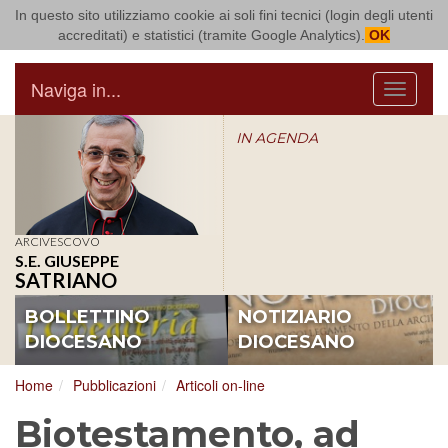
In questo sito utilizziamo cookie ai soli fini tecnici (login degli utenti
Arcidiocesi di Bari Bitonto
accreditati) e statistici (tramite Google Analytics).
OK
Naviga in...
Menu
IN AGENDA
ARCIVESCOVO
S.E. GIUSEPPE
SATRIANO
BOLLETTINO
NOTIZIARIO
DIOCESANO
DIOCESANO
Home
Pubblicazioni
Articoli on-line
Biotestamento, ad