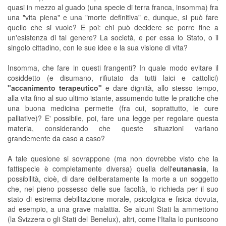
quasi in mezzo al guado (una specie di terra franca, insomma) fra
una "vita piena" e una "morte definitiva" e, dunque, si può fare
quello che si vuole? E poi: chi può decidere se porre fine a
un'esistenza di tal genere? La società, e per essa lo Stato, o il
singolo cittadino, con le sue idee e la sua visione di vita?
Insomma, che fare in questi frangenti? In quale modo evitare il
cosiddetto (e disumano, rifiutato da tutti laici e cattolici)
"accanimento terapeutico"
e dare dignità, allo stesso tempo,
alla vita fino al suo ultimo istante, assumendo tutte le pratiche che
una buona medicina permette (fra cui, soprattutto, le cure
palliative)? E' possibile, poi, fare una legge per regolare questa
materia, considerando che queste situazioni variano
grandemente da caso a caso?
A tale quesione si sovrappone (ma non dovrebbe visto che la
fattispecie è completamente diversa) quella dell'
eutanasia
, la
possibilità, cioè, di dare deliberatamente la morte a un soggetto
che, nel pieno possesso delle sue facoltà, lo richieda per il suo
stato di estrema debilitazione morale, psicolgica e fisica dovuta,
ad esempio, a una grave malattia. Se alcuni Stati la ammettono
(la Svizzera o gli Stati del Benelux), altri, come l'Italia lo puniscono