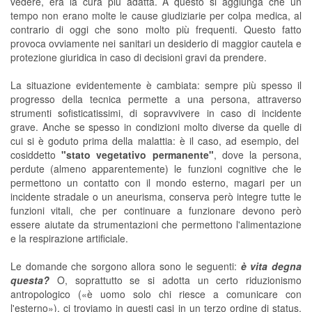
vedere, era la cura più adatta. A questo si aggiunga che un
tempo non erano molte le cause giudiziarie per colpa medica, al
contrario di oggi che sono molto più frequenti. Questo fatto
provoca ovviamente nei sanitari un desiderio di maggior cautela e
protezione giuridica in caso di decisioni gravi da prendere.
La situazione evidentemente è cambiata: sempre più spesso il
progresso della tecnica permette a una persona, attraverso
strumenti sofisticatissimi, di sopravvivere in caso di incidente
grave. Anche se spesso in condizioni molto diverse da quelle di
cui si è goduto prima della malattia: è il caso, ad esempio, del
cosiddetto
"stato vegetativo permanente"
, dove la persona,
perdute (almeno apparentemente) le funzioni cognitive che le
permettono un contatto con il mondo esterno, magari per un
incidente stradale o un aneurisma, conserva però integre tutte le
funzioni vitali, che per continuare a funzionare devono però
essere aiutate da strumentazioni che permettono l'alimentazione
e la respirazione artificiale.
Le domande che sorgono allora sono le seguenti:
è vita degna
questa?
O, soprattutto se si adotta un certo riduzionismo
antropologico («è uomo solo chi riesce a comunicare con
l'esterno»), ci troviamo in questi casi in un terzo ordine di status,