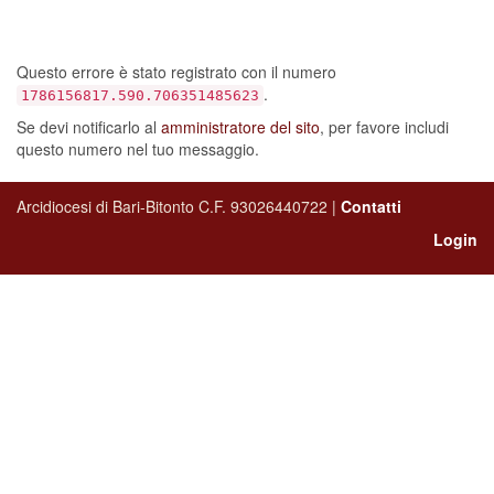
sia verificato un errore…
Questo errore è stato registrato con il numero
.
1786156817.590.706351485623
Se devi notificarlo al
amministratore del sito
, per favore includi
questo numero nel tuo messaggio.
Arcidiocesi di Bari-Bitonto C.F. 93026440722 |
Contatti
Login