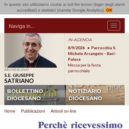
In questo sito utilizziamo cookie ai soli fini tecnici (login degli utenti
Arcidiocesi di Bari Bitonto
accreditati) e statistici (tramite Google Analytics).
OK
Naviga in...
Menu
IN AGENDA
8/17/2026
Conversano
8/9/2026
Parrocchia S.
8/1
Conferenza Episcopale
Michele Arcangelo - Bari-
Form
Pugliese
Palese
dioc
Messa per la festa
ARCIVESCOVO
parrocchiale
S.E. GIUSEPPE
SATRIANO
BOLLETTINO
NOTIZIARIO
DIOCESANO
DIOCESANO
Home
Pubblicazioni
Articoli on-line