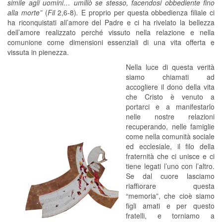
simile agli uomini… umiliò se stesso, facendosi obbediente fino
alla morte”
(
Fil
2,6-8)
.
E proprio per questa obbedienza filiale ci
ha riconquistati all’amore del Padre e ci ha rivelato la bellezza
dell’amore realizzato perché vissuto nella relazione e nella
comunione come dimensioni essenziali di una vita offerta e
vissuta in pienezza.
Nella luce di questa verità
siamo chiamati ad
accogliere il dono della vita
che Cristo è venuto a
portarci e a manifestarlo
nelle nostre relazioni
recuperando, nelle famiglie
come nella comunità sociale
ed ecclesiale, il filo della
fraternità che ci unisce e ci
tiene legati l’uno con l’altro.
Se dal cuore lasciamo
riaffiorare questa
“memoria”, che cioè siamo
figli amati e per questo
fratelli, e torniamo a