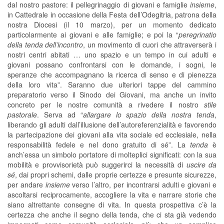
dal nostro pastore: il pellegrinaggio di giovani e famiglie
insieme
,
in Cattedrale in occasione della Festa dell’Odegitria, patrona della
nostra Diocesi (il 10 marzo), per un momento dedicato
particolarmente ai giovani e alle famiglie; e poi la “
peregrinatio
della tenda dell’incontro
, un movimento di cuori che attraverserà i
nostri centri abitati … uno spazio e un tempo in cui adulti e
giovani possano confrontarsi con le domande, i sogni, le
speranze che accompagnano la ricerca di senso e di pienezza
della loro vita”. Saranno due ulteriori tappe del cammino
preparatorio verso il Sinodo dei Giovani, ma anche un invito
concreto per le nostre comunità a rivedere il nostro
stile
pastorale
. Serva ad “
allargare lo spazio della nostra tenda
,
liberando gli adulti dall’illusione dell’autoreferenzialità e favorendo
la partecipazione dei giovani alla vita sociale ed ecclesiale, nella
responsabilità fedele e nel dono gratuito di sé”. La
tenda
è
anch’essa un simbolo portatore di molteplici significati: con la sua
mobilità e provvisorietà può suggerirci la necessità di
uscire da
sé
, dai propri schemi, dalle proprie certezze e presunte sicurezze,
per andare
insieme
verso l’altro, per incontrarsi adulti e giovani e
ascoltarsi reciprocamente, accogliere la vita e narrare storie che
siano altrettante consegne di vita. In questa prospettiva c’è la
certezza che anche il segno della tenda, che ci sta già vedendo