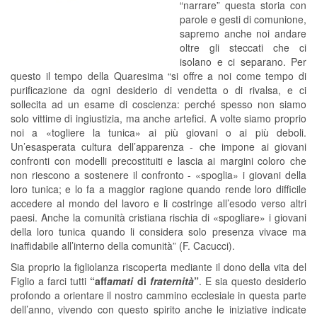
“narrare” questa storia con
parole e gesti di comunione,
sapremo anche noi andare
oltre gli steccati che ci
isolano e ci separano. Per
questo il tempo della Quaresima “si offre a noi come tempo di
purificazione da ogni desiderio di vendetta o di rivalsa, e ci
sollecita ad un esame di coscienza: perché spesso non siamo
solo vittime di ingiustizia, ma anche artefici. A volte siamo proprio
noi a «togliere la tunica» ai più giovani o ai più deboli.
Un’esasperata cultura dell’apparenza - che impone ai giovani
confronti con modelli precostituiti e lascia ai margini coloro che
non riescono a sostenere il confronto - «spoglia» i giovani della
loro tunica; e lo fa a maggior ragione quando rende loro difficile
accedere al mondo del lavoro e li costringe all’esodo verso altri
paesi. Anche la comunità cristiana rischia di «spogliare» i giovani
della loro tunica quando li considera solo presenza vivace ma
inaffidabile all’interno della comunità” (F. Cacucci).
Sia proprio la figliolanza riscoperta mediante il dono della vita del
Figlio a farci tutti
“aff
amati
di
fraternità
”
. E sia questo desiderio
profondo a orientare il nostro cammino ecclesiale in questa parte
dell’anno, vivendo con questo spirito anche le iniziative indicate