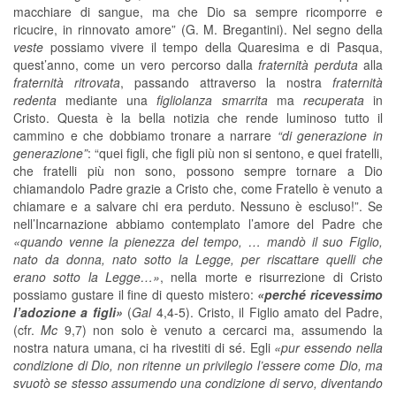
macchiare di sangue, ma che Dio sa sempre ricomporre e
ricucire, in rinnovato amore” (G. M. Bregantini). Nel segno della
veste
possiamo vivere il tempo della Quaresima e di Pasqua,
quest’anno, come un vero percorso dalla
fraternità perduta
alla
fraternità ritrovata
, passando attraverso la nostra
fraternità
redenta
mediante una
figliolanza smarrita
ma
recuperata
in
Cristo. Questa è la bella notizia che rende luminoso tutto il
cammino e che dobbiamo tronare a narrare
“di generazione in
generazione”
: “quei figli, che figli più non si sentono, e quei fratelli,
che fratelli più non sono, possono sempre tornare a Dio
chiamandolo Padre grazie a Cristo che, come Fratello è venuto a
chiamare e a salvare chi era perduto. Nessuno è escluso!”. Se
nell’Incarnazione abbiamo contemplato l’amore del Padre che
«quando venne la pienezza del tempo, … mandò il suo Figlio,
nato da donna, nato sotto la Legge, per riscattare quelli che
erano sotto la Legge…»
, nella morte e risurrezione di Cristo
possiamo gustare il fine di questo mistero:
«perché ricevessimo
l’adozione a figli»
(
Gal
4,4-5). Cristo, il Figlio amato del Padre,
(cfr.
Mc
9,7) non solo è venuto a cercarci ma, assumendo la
nostra natura umana, ci ha rivestiti di sé. Egli
«
pur essendo nella
condizione di Dio, non ritenne un privilegio l’essere come Dio, ma
svuotò se stesso assumendo una condizione di servo, diventando