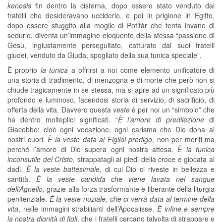
kenosis
fin dentro la cisterna, dopo essere stato venduto dai
fratelli che desideravano ucciderlo, e poi in prigione in Egitto,
dopo essere sfuggito alla moglie di Potifàr che tenta invano di
sedurlo, diventa un’immagine eloquente della stessa “passione di
Gesù, ingiustamente perseguitato, catturato dai suoi fratelli
giudei, venduto da Giuda, spogliato della sua tunica speciale”.
È proprio
la tunica
a offrirsi a noi come elemento unificatore di
una storia di tradimento, di menzogna e di morte che però non si
chiude tragicamente in se stessa, ma si apre ad un significato più
profondo e luminoso, facendosi storia di servizio, di sacrificio, di
offerta della vita. Davvero questa
veste
è per noi un “simbolo” che
ha dentro molteplici significati. “
È l’amore di predilezione
di
Giacobbe: cioè ogni vocazione, ogni carisma che Dio dona ai
nostri cuori.
È la veste data al Figliol prodigo
, non per meriti ma
perché l’amore di Dio supera ogni nostra attesa.
È la tunica
inconsutile del Cristo
, strappatagli ai piedi della croce e giocata ai
dadi.
È la veste battesimale
, di cui Dio ci riveste in bellezza e
santità.
È la veste candida che viene lavata nel sangue
dell’Agnello
, grazie alla forza trasformante e liberante della liturgia
penitenziale.
È la veste nuziale, che ci verrà data al termine della
vita
, nelle immagini strabilianti dell’Apocalisse.
È infine e sempre
la nostra dignità di figli
, che i fratelli cercano talvolta di strappare e