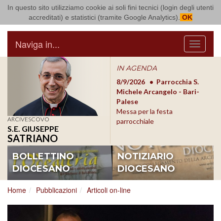
In questo sito utilizziamo cookie ai soli fini tecnici (login degli utenti
Arcidiocesi di Bari Bitonto
accreditati) e statistici (tramite Google Analytics).
OK
Naviga in...
Menu
IN AGENDA
8/17/2026
Conversano
8/9/2026
Parrocchia S.
8/1
Conferenza Episcopale
Michele Arcangelo - Bari-
Form
Pugliese
Palese
dioc
Messa per la festa
ARCIVESCOVO
parrocchiale
S.E. GIUSEPPE
SATRIANO
BOLLETTINO
NOTIZIARIO
DIOCESANO
DIOCESANO
Home
Pubblicazioni
Articoli on-line