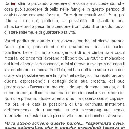
Da
ieri
stiamo provando a vedere che cosa sta succedendo, che
cosa può succedere di bello nelle famiglie in questo periodo di
coabitazione costante forzata. “Fare di necessità virtù” è un po’
riduttivo: c’è qui, piuttosto, la possibilità di riscattare una
situazione molto pesante facendone il principio di un modo nuovo
di stare insieme, e di guardare alla vita.
Vorrei partire da quanto una giovane madre mi diceva proprio
l’altro giorno, parlandomi della quarantena del suo nucleo
familiare. Lei e il marito sono genitori di una bimba nata pochi
mesi fa, ed entrambi lavorano nell’esercito. La routine implacabile
dei turni di servizio è sospesa, e lei si ritrova a svolgere da casa il
lavoro che prima faceva in ufficio; mi ha confidato sorpresa come
ora le sia possibile vedere la figlia “nel dettaglio” (ha usato proprio
questa espressione): i dettagli della sua crescita, del suo
progressivo affacciarsi al mondo; i dettagli di come mangia, e di
come dorme, e di come man mano prende coscienza del mondo.
Non che prima non fosse attenta o non la osservasse, si capisce,
ma ora le è data la possibilità di una continuità ininterrotta
dell’esperienza di maternità, in cui accompagnare senza
interruzione questa nuova piccola vita mentre sboccia e si evolve.
Mi fa strano scrivere queste parole… l’esperienza ovvia,
quasi automatica, che in epoche precedenti toccava in