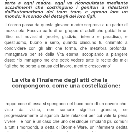
sorte a ogni madre, oggi va riconquistata mediante
accadimenti che costringono i genitori a ridestarsi
dall’automatismo del tram tram, e aprono loro un
mondo: il mondo dei dettagli dei loro figli.
Il ricordo passa da questa giovane madre sorpresa a un padre di
mezza età. Faceva parte di un gruppo di adulti che guidai in un
ritiro sui novissimi (morte, giudizio, inferno e paradiso), e
quest’uomo, buono e serio, quando ciascuno fu chiamato a
condividere con gli altri che forma, che metafora profonda,
immaginava per sé della Vita eterna, scoppiando a piangere
disse: “Io immagino me che potrò vedere tutte le recite dei miei
figli che ho perso a causa del lavoro, mentre crescevano”.
La vita è l’insieme degli atti che la
compongono, come una costellazione:
troppe cose di essa si spengono nel buco nero di un dovere che,
visto da vicino, non sempre significa granché, se
progressivamente ci sgancia dalle relazioni per cui vale la pena
vivere – e non è un caso che uno dei cinque rimpianti più comuni
a tutti i moribondi, a detta di Bronnie Ware, un’infermiera dedita