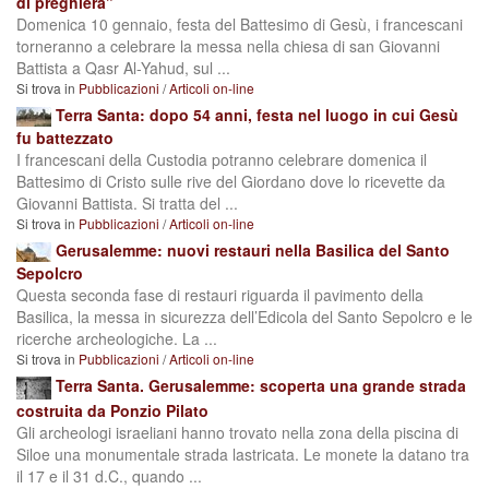
di preghiera”
Domenica 10 gennaio, festa del Battesimo di Gesù, i francescani
torneranno a celebrare la messa nella chiesa di san Giovanni
Battista a Qasr Al-Yahud, sul ...
Si trova in
Pubblicazioni
/
Articoli on-line
Terra Santa: dopo 54 anni, festa nel luogo in cui Gesù
fu battezzato
I francescani della Custodia potranno celebrare domenica il
Battesimo di Cristo sulle rive del Giordano dove lo ricevette da
Giovanni Battista. Si tratta del ...
Si trova in
Pubblicazioni
/
Articoli on-line
Gerusalemme: nuovi restauri nella Basilica del Santo
Sepolcro
Questa seconda fase di restauri riguarda il pavimento della
Basilica, la messa in sicurezza dell’Edicola del Santo Sepolcro e le
ricerche archeologiche. La ...
Si trova in
Pubblicazioni
/
Articoli on-line
Terra Santa. Gerusalemme: scoperta una grande strada
costruita da Ponzio Pilato
Gli archeologi israeliani hanno trovato nella zona della piscina di
Siloe una monumentale strada lastricata. Le monete la datano tra
il 17 e il 31 d.C., quando ...