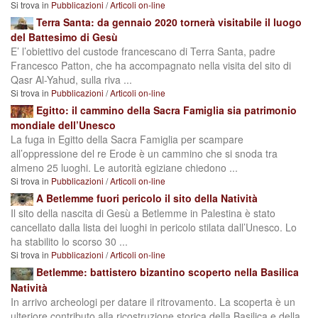
Si trova in
Pubblicazioni
/
Articoli on-line
Terra Santa: da gennaio 2020 tornerà visitabile il luogo
del Battesimo di Gesù
E’ l’obiettivo del custode francescano di Terra Santa, padre
Francesco Patton, che ha accompagnato nella visita del sito di
Qasr Al-Yahud, sulla riva ...
Si trova in
Pubblicazioni
/
Articoli on-line
Egitto: il cammino della Sacra Famiglia sia patrimonio
mondiale dell’Unesco
La fuga in Egitto della Sacra Famiglia per scampare
all’oppressione del re Erode è un cammino che si snoda tra
almeno 25 luoghi. Le autorità egiziane chiedono ...
Si trova in
Pubblicazioni
/
Articoli on-line
A Betlemme fuori pericolo il sito della Natività
Il sito della nascita di Gesù a Betlemme in Palestina è stato
cancellato dalla lista dei luoghi in pericolo stilata dall’Unesco. Lo
ha stabilito lo scorso 30 ...
Si trova in
Pubblicazioni
/
Articoli on-line
Betlemme: battistero bizantino scoperto nella Basilica
Natività
In arrivo archeologi per datare il ritrovamento. La scoperta è un
ulteriore contributo alla ricostruzione storica della Basilica e della