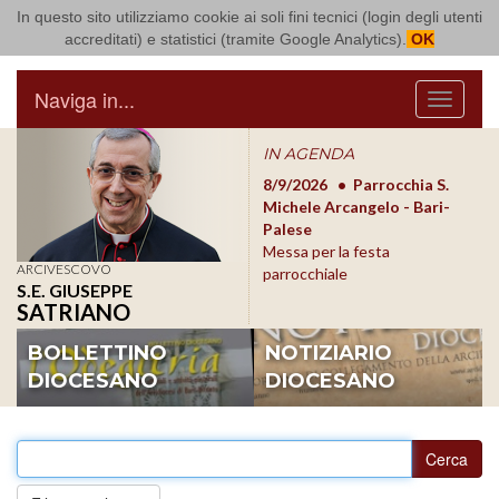
In questo sito utilizziamo cookie ai soli fini tecnici (login degli utenti
Arcidiocesi di Bari Bitonto
accreditati) e statistici (tramite Google Analytics).
OK
Naviga in...
Menu
IN AGENDA
8/17/2026
Conversano
8/9/2026
Parrocchia S.
8/1
Conferenza Episcopale
Michele Arcangelo - Bari-
Form
Pugliese
Palese
dioc
Messa per la festa
ARCIVESCOVO
parrocchiale
S.E. GIUSEPPE
SATRIANO
BOLLETTINO
NOTIZIARIO
DIOCESANO
DIOCESANO