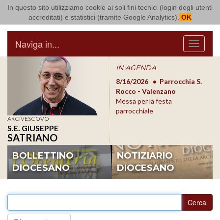
In questo sito utilizziamo cookie ai soli fini tecnici (login degli utenti
Arcidiocesi di Bari Bitonto
accreditati) e statistici (tramite Google Analytics).
OK
Naviga in...
Menu
IN AGENDA
8/17/2026
Conversano
8/16/2026
Parrocchia S.
8/1
Conferenza Episcopale
Rocco - Valenzano
Con
Pugliese
Messa per la festa
Pugl
parrocchiale
ARCIVESCOVO
S.E. GIUSEPPE
SATRIANO
BOLLETTINO
NOTIZIARIO
DIOCESANO
DIOCESANO