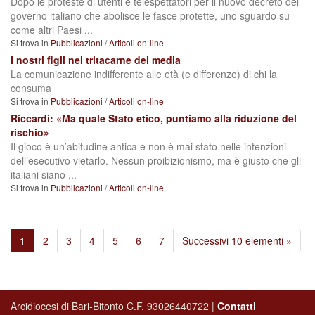
Dopo le proteste di utenti e telespettatori per il nuovo decreto del
governo italiano che abolisce le fasce protette, uno sguardo su
come altri Paesi ...
Si trova in
Pubblicazioni
/
Articoli on-line
I nostri figli nel tritacarne dei media
La comunicazione indifferente alle età (e differenze) di chi la
consuma
Si trova in
Pubblicazioni
/
Articoli on-line
Riccardi: «Ma quale Stato etico, puntiamo alla riduzione del
rischio»
Il gioco è un’abitudine antica e non è mai stato nelle intenzioni
dell’esecutivo vietarlo. Nessun proibizionismo, ma è giusto che gli
italiani siano ...
Si trova in
Pubblicazioni
/
Articoli on-line
1
2
3
4
5
6
7
Successivi 10 elementi »
Arcidiocesi di Bari-Bitonto C.F. 93026440722 |
Contatti