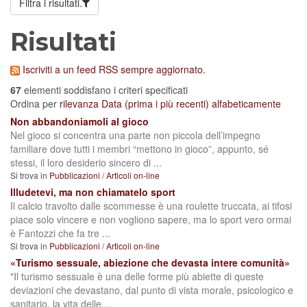
Filtra i risultati.
Risultati
Iscriviti a un feed RSS sempre aggiornato.
67
elementi soddisfano i criteri specificati
Ordina per
rilevanza
Data (prima i più recenti)
alfabeticamente
Non abbandoniamoli al gioco
Nel gioco si concentra una parte non piccola dell’impegno
familiare dove tutti i membri “mettono in gioco”, appunto, sé
stessi, il loro desiderio sincero di ...
Si trova in
Pubblicazioni
/
Articoli on-line
Illudetevi, ma non chiamatelo sport
Il calcio travolto dalle scommesse è una roulette truccata, ai tifosi
piace solo vincere e non vogliono sapere, ma lo sport vero ormai
è Fantozzi che fa tre ...
Si trova in
Pubblicazioni
/
Articoli on-line
«Turismo sessuale, abiezione che devasta intere comunità»
"Il turismo sessuale è una delle forme più abiette di queste
deviazioni che devastano, dal punto di vista morale, psicologico e
sanitario, la vita delle ...