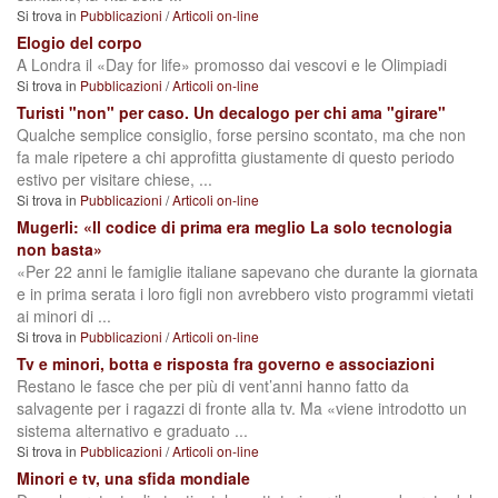
Si trova in
Pubblicazioni
/
Articoli on-line
Elogio del corpo
A Londra il «Day for life» promosso dai vescovi e le Olimpiadi
Si trova in
Pubblicazioni
/
Articoli on-line
Turisti "non" per caso. Un decalogo per chi ama "girare"
Qualche semplice consiglio, forse persino scontato, ma che non
fa male ripetere a chi approfitta giustamente di questo periodo
estivo per visitare chiese, ...
Si trova in
Pubblicazioni
/
Articoli on-line
Mugerli: «Il codice di prima era meglio La solo tecnologia
non basta»
«Per 22 anni le famiglie italiane sapevano che durante la giornata
e in prima serata i loro figli non avrebbero visto programmi vietati
ai minori di ...
Si trova in
Pubblicazioni
/
Articoli on-line
Tv e minori, botta e risposta fra governo e associazioni
Restano le fasce che per più di vent’anni hanno fatto da
salvagente per i ragazzi di fronte alla tv. Ma «viene introdotto un
sistema alternativo e graduato ...
Si trova in
Pubblicazioni
/
Articoli on-line
Minori e tv, una sfida mondiale