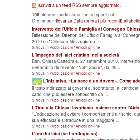
Iscriviti a un feed RSS sempre aggiornato.
196
elementi soddisfano i criteri specificati
Ordina per
rilevanza
Data (prima i più recenti)
alfabet
Intervento dell'Ufficio Famiglia al Convegno Chie
Riflessione dei Direttori dell'Ufficio Famiglia al Conve
2010 su "Chiesa e Mezzogiorno: I ...
Si trova in
Pubblicazioni
/
Articoli on-line
L'impegno dei laici cristiani nella società
Bari, Chiesa Cattedrale, 27 settembre 2010, intervent
nell'ambito dell'evento "Notti Sacre", dal 25 ...
Si trova in
Pubblicazioni
/
Articoli on-line
L'iniziativa. «La pace è un dovere». Come ader
Il testo indirizzato ai governi e, soprattutto, ai candid
cattoliche può essere sottoscritto da ...
Si trova in
Pubblicazioni
/
Articoli on-line
L'Onu alla Chiesa: lavoriamo insieme contro l'Aids
"L'educazione ad evitare i comportamenti a rischio, qu
sua efficacia e si traduce in una maggiore ...
Si trova in
Pubblicazioni
/
Articoli on-line
L’ora dei laici (se l’orologio va)
«Non è il pastore a dover dire al laico quello che deve f