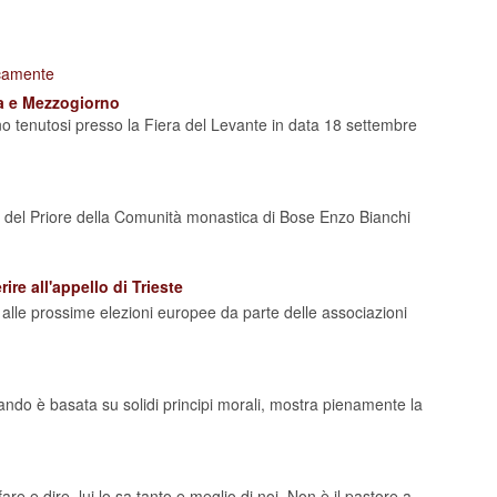
icamente
sa e Mezzogiorno
gno tenutosi presso la Fiera del Levante in data 18 settembre
o del Priore della Comunità monastica di Bose Enzo Bianchi
ire all'appello di Trieste
ati alle prossime elezioni europee da parte delle associazioni
ando è basata su solidi principi morali, mostra pienamente la
are e dire, lui lo sa tanto e meglio di noi. Non è il pastore a