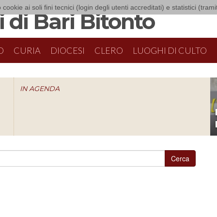
 cookie ai soli fini tecnici (login degli utenti accreditati) e statistici (tra
 di Bari Bitonto
O
CURIA
DIOCESI
CLERO
LUOGHI DI CULTO
IN AGENDA
O