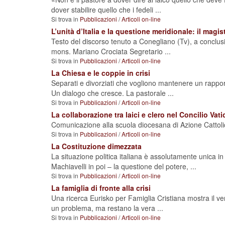
dover stabilire quello che i fedeli ...
Si trova in
Pubblicazioni
/
Articoli on-line
L’unità d’Italia e la questione meridionale: il magis
Testo del discorso tenuto a Conegliano (Tv), a conclusi
mons. Mariano Crociata Segretario ...
Si trova in
Pubblicazioni
/
Articoli on-line
La Chiesa e le coppie in crisi
Separati e divorziati che vogliono mantenere un rappor
Un dialogo che cresce. La pastorale ...
Si trova in
Pubblicazioni
/
Articoli on-line
La collaborazione tra laici e clero nel Concilio Vati
Comunicazione alla scuola diocesana di Azione Cattol
Si trova in
Pubblicazioni
/
Articoli on-line
La Costituzione dimezzata
La situazione politica italiana è assolutamente unica i
Machiavelli in poi – la questione del potere, ...
Si trova in
Pubblicazioni
/
Articoli on-line
La famiglia di fronte alla crisi
Una ricerca Eurisko per Famiglia Cristiana mostra il ver
un problema, ma restano la vera ...
Si trova in
Pubblicazioni
/
Articoli on-line