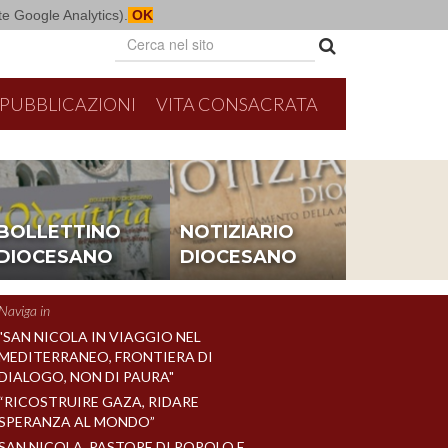
mite Google Analytics).
OK
PUBBLICAZIONI
VITA CONSACRATA
26
8/16/2026
Parrocchi
BOLLETTINO
NOTIZIARIO
e con i seminaristi diocesani
Messa per la festa parro
DIOCESANO
DIOCESANO
Naviga in
"SAN NICOLA IN VIAGGIO NEL
MEDITERRANEO, FRONTIERA DI
DIALOGO, NON DI PAURA"
“RICOSTRUIRE GAZA, RIDARE
SPERANZA AL MONDO”
SAN NICOLA, PASTORE DI POPOLO E