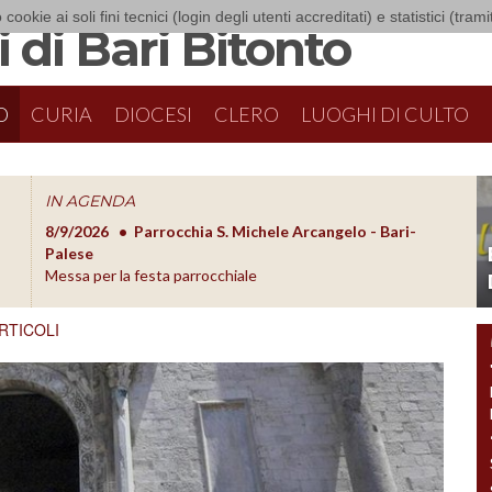
 cookie ai soli fini tecnici (login degli utenti accreditati) e statistici (tra
 di Bari Bitonto
O
CURIA
DIOCESI
CLERO
LUOGHI DI CULTO
IN AGENDA
8/9/2026
Parrocchia S. Michele Arcangelo - Bari-
8/10/20
O
Palese
Formazion
Messa per la festa parrocchiale
RTICOLI