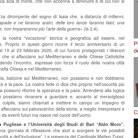
ica scia di morte, che non accenna a diminuire e di cui non si
rza dirompente del sogno di Isaia che, a distanza di millenni,
pade e ne faranno aratri, delle loro lance faranno falci; una
e, non impareranno più l’arte della guerra»
(Is 2,4).
la nostra “vocazione” storica e geografica ad essere, nel
P
. Proprio in questi giorni ricorre il terzo anniversario di un
d
al 19 al 23 febbraio 2020, di cui furono protagonisti i Vescovi
 che si affacciano sul Mediterraneo e delle Chiese Cattoliche
ndo l’incontro, espresse con forza il ruolo della nostra città
nella Chiesa e nel Mediterraneo.
glia, balcone sul Mediterraneo, non possiamo e non dobbiamo
à e la pace. La nostra fede ci dice che proprio nell’oscurità più
a possono rifiorire la speranza e la pace. Arrendersi alla logica
 non possiamo rimanere a guardare e, accanto al meraviglioso
i colpite, siamo chiamati a mettere in campo un impegno di
i affacciano sul palcoscenico della storia, a meglio interpretare e
C
e da eventi futuri ma nasce nel cuore dell’uomo.
a Pugliese e l’Università degli Studi di Bari “Aldo Moro”
,
una giornata di riflessione che aiuti a scorgere le vie possibili
’unità e dell’inclusione”. La presenza del Cardinale Matteo Zuppi,