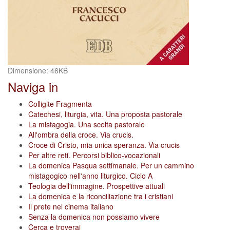
Clicca
Dimensione: 46KB
per
Naviga in
vedere
l'immagine
Colligite Fragmenta
alle
Catechesi, liturgia, vita. Una proposta pastorale
dimensioni
La mistagogia. Una scelta pastorale
originali…
All'ombra della croce. Via crucis.
Croce di Cristo, mia unica speranza. Via crucis
Per altre reti. Percorsi biblico-vocazionali
La domenica Pasqua settimanale. Per un cammino
mistagogico nell'anno liturgico. Ciclo A
Teologia dell'immagine. Prospettive attuali
La domenica e la riconciliazione tra i cristiani
Il prete nel cinema italiano
Senza la domenica non possiamo vivere
Cerca e troverai