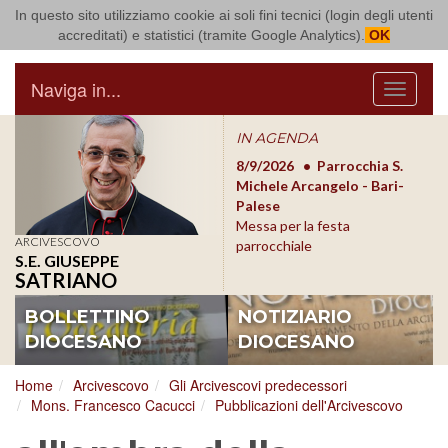
In questo sito utilizziamo cookie ai soli fini tecnici (login degli utenti
Arcidiocesi di Bari Bitonto
accreditati) e statistici (tramite Google Analytics).
OK
Naviga in...
Menu
IN AGENDA
8/17/2026
Conversano
8/9/2026
Parrocchia S.
8/1
Conferenza Episcopale
Michele Arcangelo - Bari-
Form
Pugliese
Palese
dioc
Messa per la festa
ARCIVESCOVO
parrocchiale
S.E. GIUSEPPE
SATRIANO
BOLLETTINO
NOTIZIARIO
DIOCESANO
DIOCESANO
Home
Arcivescovo
Gli Arcivescovi predecessori
Mons. Francesco Cacucci
Pubblicazioni dell'Arcivescovo