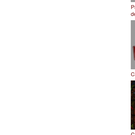
P
d
C
C