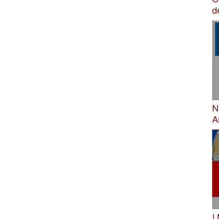
d
N
A
I