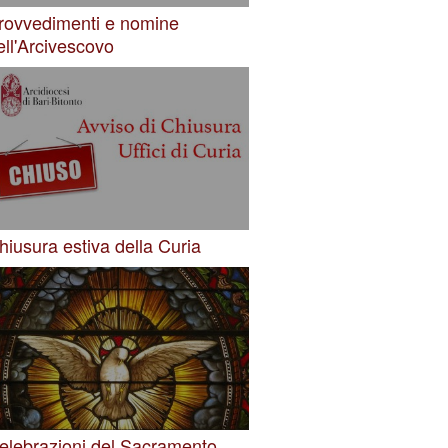
rovvedimenti e nomine
ell'Arcivescovo
hiusura estiva della Curia
elebrazioni del Sacramento