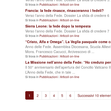
Si trova in
Pubblicazioni
/
Articoli on-line
Francia: la fede rinasce, rinasceranno i fedeli?
Verso l'anno della Fede. Dossier La sfida di credere 6
Si trova in
Pubblicazioni
/
Articoli on-line
Sierra Leone: la fede dopo la tempesta
Verso l'anno della Fede. Dossier La sfida di credere 7
Si trova in
Pubblicazioni
/
Articoli on-line
“Cristo, Alfa e Omega”. La Veglia pasquale come 
Anno delle Fede. Assemblea Diocesana, Scuola Allievi 
Mons. Francesco Cacucci, Arcivescovo di ...
Si trova in
Pubblicazioni
/
Articoli on-line
La Missione nell’anno della Fede: “Ho creduto per
Il 50° anniversario dell’apertura del Concilio Vaticano I
L’Anno della Fede, che in tale ...
Si trova in
Pubblicazioni
/
Articoli on-line
1
2
3
4
5
6
Successivi 10 elemen