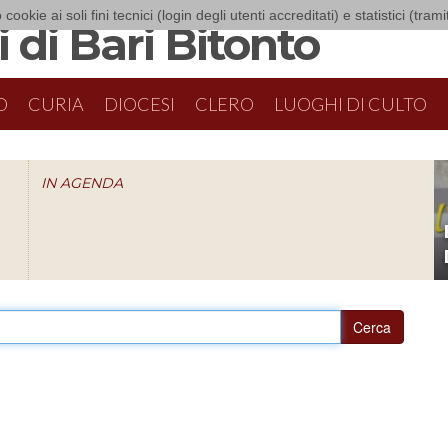
 cookie ai soli fini tecnici (login degli utenti accreditati) e statistici (tra
 di Bari Bitonto
O
CURIA
DIOCESI
CLERO
LUOGHI DI CULTO
IN AGENDA
O