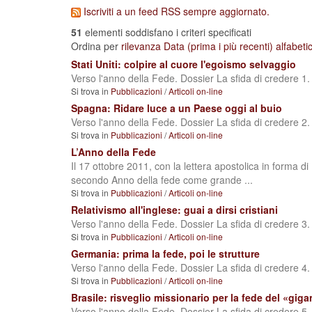
Iscriviti a un feed RSS sempre aggiornato.
51
elementi soddisfano i criteri specificati
Ordina per
rilevanza
Data (prima i più recenti)
alfabet
Stati Uniti: colpire al cuore l'egoismo selvaggio
Verso l'anno della Fede. Dossier La sfida di credere 1.
Si trova in
Pubblicazioni
/
Articoli on-line
Spagna: Ridare luce a un Paese oggi al buio
Verso l'anno della Fede. Dossier La sfida di credere 2.
Si trova in
Pubblicazioni
/
Articoli on-line
L’Anno della Fede
Il 17 ottobre 2011, con la lettera apostolica in forma d
secondo Anno della fede come grande ...
Si trova in
Pubblicazioni
/
Articoli on-line
Relativismo all'inglese: guai a dirsi cristiani
Verso l'anno della Fede. Dossier La sfida di credere 3.
Si trova in
Pubblicazioni
/
Articoli on-line
Germania: prima la fede, poi le strutture
Verso l'anno della Fede. Dossier La sfida di credere 4.
Si trova in
Pubblicazioni
/
Articoli on-line
Brasile: risveglio missionario per la fede del «giga
Verso l'anno della Fede. Dossier La sfida di credere 5.