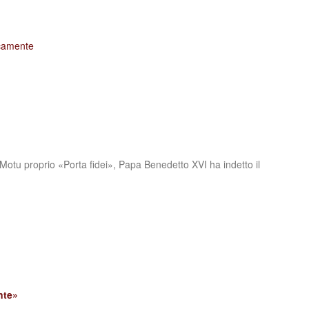
icamente
i Motu proprio «Porta fidei», Papa Benedetto XVI ha indetto il
nte»