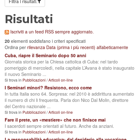
Filtra i risultati.
Risultati
Iscriviti a un feed RSS sempre aggiornato.
20
elementi soddisfano i criteri specificati
Ordina per
rilevanza
Data (prima i più recenti)
alfabeticamente
Cuba, riapre il Seminario dopo 50 anni
Giornata storica per la Chiesa cattolica di Cuba: nel tardo
pomeriggio di mercoledì, nella capitale L’Avana è stato inaugurato
il nuovo Seminario ...
Si trova in
Pubblicazioni
/
Articoli on-line
I Seminari minori? Resistono, ecco come
In tutta Italia sono 64. Sorpresa: nel 2010 è addirittura aumentato
il numero di chi li frequenta. Parla don Nico Dal Molin, direttore
del Centro nazionale ...
Si trova in
Pubblicazioni
/
Articoli on-line
Fare il prete, un «mestiere» che non finisce mai
I sacerdoti sempre orientati al futuro. Anche da anziani.
Si trova in
Pubblicazioni
/
Articoli on-line
La responsabilità educativa: dal desiderio alla vocazione