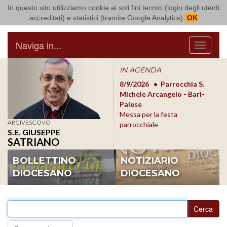
In questo sito utilizziamo cookie ai soli fini tecnici (login degli utenti
Arcidiocesi di Bari Bitonto
accreditati) e statistici (tramite Google Analytics).
OK
Naviga in...
Menu
IN AGENDA
8/17/2026
Conversano
8/9/2026
Parrocchia S.
8/1
Conferenza Episcopale
Michele Arcangelo - Bari-
Form
Pugliese
Palese
dioc
Messa per la festa
ARCIVESCOVO
parrocchiale
S.E. GIUSEPPE
SATRIANO
BOLLETTINO
NOTIZIARIO
DIOCESANO
DIOCESANO