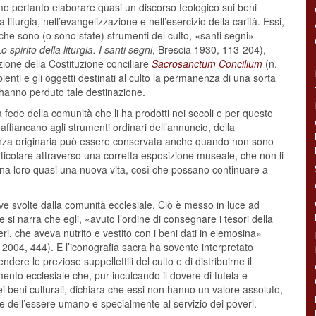
o pertanto elaborare quasi un discorso teologico sui beni
liturgia, nell’evangelizzazione e nell’esercizio della carità. Essi,
 che sono (o sono state) strumenti del culto, «santi segni»
o spirito della liturgia. I santi segni
, Brescia 1930, 113-204),
zione della Costituzione conciliare
Sacrosanctum Concilium
(n.
enti e gli oggetti destinati al culto la permanenza di una sorta
hanno perduto tale destinazione.
la fede della comunità che li ha prodotti nei secoli e per questo
ffiancano agli strumenti ordinari dell’annuncio, della
enza originaria può essere conservata anche quando non sono
 particolare attraverso una corretta esposizione museale, che non li
dona loro quasi una nuova vita, così che possano continuare a
itative svolte dalla comunità ecclesiale. Ciò è messo in luce ad
i narra che egli, «avuto l’ordine di consegnare i tesori della
i, che aveva nutrito e vestito con i beni dati in elemosina»
is 2004, 444). E l’iconografia sacra ha sovente interpretato
ere le preziose suppellettili del culto e di distribuirne il
ento ecclesiale che, pur inculcando il dovere di tutela e
i beni culturali, dichiara che essi non hanno un valore assoluto,
 dell’essere umano e specialmente al servizio dei poveri.