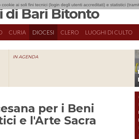
 cookie ai soli fini tecnici (login degli utenti accreditati) e statistici (tra
 di Bari Bitonto
O
CURIA
DIOCESI
CLERO
LUOGHI DI CULTO
IN AGENDA
O
sana per i Beni
ici e l'Arte Sacra