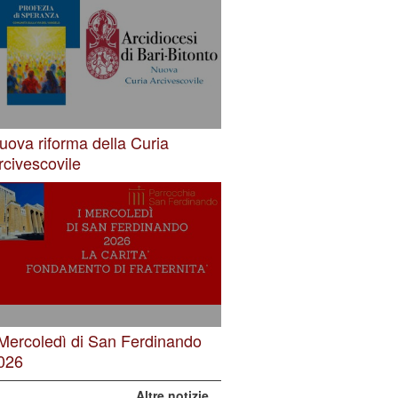
uova riforma della Curia
rcivescovile
 Mercoledì di San Ferdinando
026
Altre notizie…