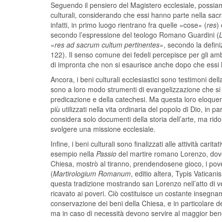
Seguendo il pensiero del Magistero ecclesiale, possiam
culturali, considerando che essi hanno parte nella sacra 
infatti, in primo luogo rientrano fra quelle «cose» (
res
)
secondo l’espressione del teologo Romano Guardini (
L
«
res ad sacrum cultum pertinentes
», secondo la defini
122). Il senso comune dei fedeli percepisce per gli ambi
di impronta che non si esaurisce anche dopo che essi 
Ancora, i beni culturali ecclesiastici sono testimoni del
sono a loro modo strumenti di evangelizzazione che si a
predicazione e della catechesi. Ma questa loro eloqu
più utilizzati nella vita ordinaria del popolo di Dio, in
considera solo documenti della storia dell’arte, ma ri
svolgere una missione ecclesiale.
Infine, i beni culturali sono finalizzati alle attività car
esempio nella
Passio
del martire romano Lorenzo, dove s
Chiesa, mostrò al tiranno, prendendosene gioco, i pover
(
Martirologium Romanum
, editio altera, Typis Vatican
questa tradizione mostrando san Lorenzo nell’atto di vend
ricavato ai poveri. Ciò costituisce un costante insegnam
conservazione dei beni della Chiesa, e in particolare de
ma in caso di necessità devono servire al maggior bene