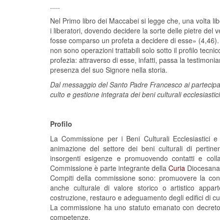
.....
Nel Primo libro dei Maccabei si legge che, una volta l
i liberatori, dovendo decidere la sorte delle pietre del
fosse comparso un profeta a decidere di esse» (4,46). 
non sono operazioni trattabili solo sotto il profilo tec
profezia: attraverso di esse, infatti, passa la testimoni
presenza del suo Signore nella storia.
Dal messaggio del Santo Padre Francesco ai partecipant
culto e gestione integrata dei beni culturali ecclesiast
Profilo
La Commissione per i Beni Culturali Ecclesiastici
animazione del settore dei beni culturali di pertinen
insorgenti esigenze e promuovendo contatti e collab
Commissione è parte integrante della
Curia
Diocesana. 
Compiti della commissione sono: promuovere la cono
anche culturale di valore storico o artistico apparte
costruzione, restauro e adeguamento degli edifici di cu
La commissione ha uno statuto emanato con decreto ar
competenze.