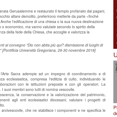
iberata Gerusalemme e restaurato il tempio profanato dai pagani,
 vecchio altare demolito, preferirono metterle da parte «finché
Anche l’edificazione di una chiesa o la sua nuova destinazione
nico o economico, ma vanno valutate secondo lo spirito della
anza della fede della Chiesa, che accoglie e valorizza la
i al convegno "Dio non abita più qui? dismissione di luoghi di
ici" [Pontificia Università Gregoriana, 29-30 novembre 2018]
U
 e l’Arte Sacra adempie ad un impegno di coordinamento e di
za ecclesiastica, compresa l'edilizia di culto, individuando le
orazioni con le istituzioni preposte e con gli operatori. La
I suoi membri sono tutti di nomina vescovile.
scenza, la conservazione e la valorizzazione del patrimonio,
nenti agli enti ecclesiastici diocesani; valutare i progetti di
lto.
P
civescovile, che ne stabilisce i componenti e ne specifica le
d