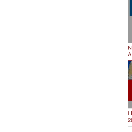
N
A
I
2