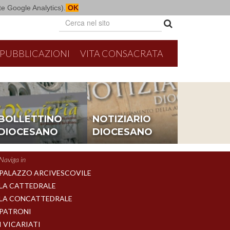
mite Google Analytics).
OK
PUBBLICAZIONI
VITA CONSACRATA
BOLLETTINO
NOTIZIARIO
DIOCESANO
DIOCESANO
Naviga in
PALAZZO ARCIVESCOVILE
LA CATTEDRALE
LA CONCATTEDRALE
PATRONI
I VICARIATI