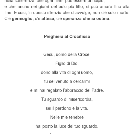
nella sofferenza, che ogni “fine” può essere principio,
e che anche nei giorni del buio più fitto, si può amare fino alla
fine. E così, in questo silenzio che ci avvolge, non c’è solo morte.
C’è
germoglio
; c’è
attesa
; c’è
speranza che si ostina
.
Preghiera al Crocifisso
Gesù, uomo della Croce,
Figlio di Dio,
dono alla vita di ogni uomo,
tu sei venuto a cercarmi
e mi hai regalato l’abbraccio del Padre.
Tu sguardo di misericordia,
sei il perdono e la vita.
Nelle mie tenebre
hai posto la luce del tuo sguardo,