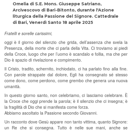
Omelia di S.E. Mons. Giuseppe Satriano,
Arcivescovo di Bari-Bitonto, durante l'Azione
liturgica della Passione del Signore. Cattedrale
di Bari, Venerdì Santo 18 aprile 2025
Fratelli e sorelle carissimi,
oggi è il giorno del silenzio che grida, dell’assenza che svela la
Presenza, della morte che ci parla della Vita. Ci troviamo ai piedi
della Croce, luogo che per l’uomo è scandalo e follia, ma che per
Dio è spazio di rivelazione e compimento.
Il Cristo, tradito, schernito, inchiodato, ci ha parlato fino alla fine.
Con parole strappate dal dolore, Egli ha consegnato sé stesso
come dono, come perdono, come grembo che genera una nuova
umanità.
In questo giorno santo, non celebriamo, ci lasciamo celebrare. È
la Croce che oggi prende la parola; è il silenzio che ci insegna; è
la fragilità di Dio che si manifesta come forza.
Abbiamo ascoltato la Passione secondo Giovanni.
Un racconto dove Gesù appare non tanto vittima, quanto Signore:
un Re che si consegna. Tutto è nelle sue mani, anche se