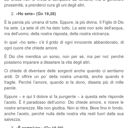
prossimità, a prenderci cura gli uni degli altri.
«Ho sete» (Gv 19,28)
È la parola più umana di tutte. Eppure, la più divina. Il Figlio di Dio
ha sete. La sete di chi ha dato tutto. La sete non solo dell’acqua,
ma dell’uomo, della nostra risposta, della nostra vicinanza.
In quel «ho sete» c’è il grido di ogni innocente abbandonato, di
ogni cuore che chiede amore.
È Dio che mendica un sorso, non per sé, ma per noi: perché
possiamo imparare a dissetare la vita degli altri.
Ci chiede di diventare delle sorgenti anche quando ci sentiamo
aridi. Di offrire un po’ della nostra umanità, anche quando è
fragile. Perché l’amore, quando si fa dono, disseta più di mille
parole.
Eppure – e qui il dolore si fa pungente – a questa sete risponde
l’aceto. È il paradosso dell’uomo: Dio chiede amore, e riceve le
nostre amarezze. Ma non giudica. Non si ritira. Beve fino in fondo,
anche l’aceto, perché nulla della nostra vita resti fuori dalla sua
salvezza.
«È compiuto» (Gv 19,30)