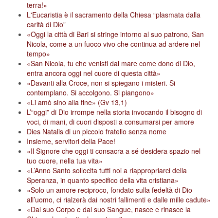
terra!»
L'Eucaristia è il sacramento della Chiesa “plasmata dalla
carità di Dio”
«Oggi la città di Bari si stringe intorno al suo patrono, San
Nicola, come a un fuoco vivo che continua ad ardere nel
tempo»
«San Nicola, tu che venisti dal mare come dono di Dio,
entra ancora oggi nel cuore di questa città»
«Davanti alla Croce, non si spiegano i misteri. Si
contemplano. Si accolgono. Si piangono»
«Li amò sino alla fine» (Gv 13,1)
L’“oggi” di Dio irrompe nella storia invocando il bisogno di
voci, di mani, di cuori disposti a consumarsi per amore
Dies Natalis di un piccolo fratello senza nome
Insieme, servitori della Pace!
«Il Signore che oggi ti consacra a sé desidera spazio nel
tuo cuore, nella tua vita»
«L’Anno Santo sollecita tutti noi a riappropriarci della
Speranza, in quanto specifico della vita cristiana»
«Solo un amore reciproco, fondato sulla fedeltà di Dio
all’uomo, ci rialzerà dai nostri fallimenti e dalle mille cadute»
«Dal suo Corpo e dal suo Sangue, nasce e rinasce la