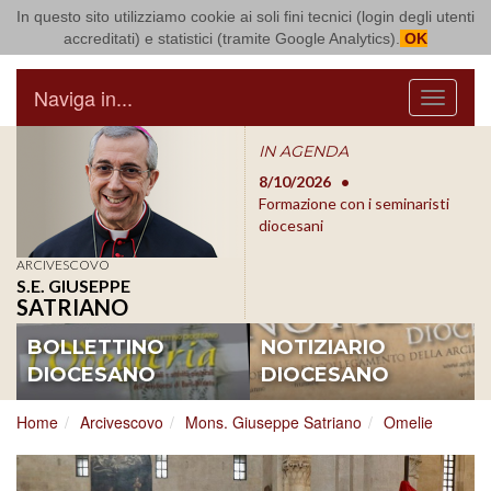
In questo sito utilizziamo cookie ai soli fini tecnici (login degli utenti
Arcidiocesi di Bari Bitonto
accreditati) e statistici (tramite Google Analytics).
OK
Naviga in...
Menu
IN AGENDA
rsano
8/9/2026
Parrocchia S.
8/10/2026
8/1
le
Michele Arcangelo - Bari-
Formazione con i seminaristi
Roc
Palese
diocesani
Mess
Messa per la festa
parr
ARCIVESCOVO
parrocchiale
S.E. GIUSEPPE
SATRIANO
BOLLETTINO
NOTIZIARIO
DIOCESANO
DIOCESANO
Home
Arcivescovo
Mons. Giuseppe Satriano
Omelie