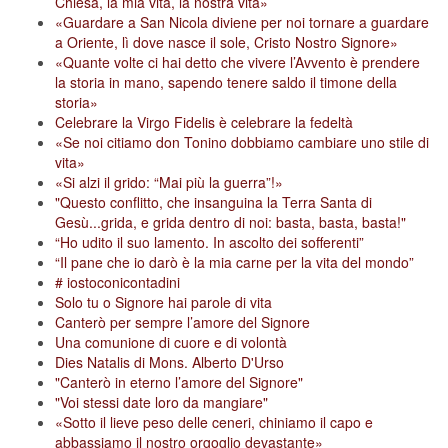
Chiesa, la mia vita, la nostra vita»
«Guardare a San Nicola diviene per noi tornare a guardare
a Oriente, lì dove nasce il sole, Cristo Nostro Signore»
«Quante volte ci hai detto che vivere l’Avvento è prendere
la storia in mano, sapendo tenere saldo il timone della
storia»
Celebrare la Virgo Fidelis è celebrare la fedeltà
«Se noi citiamo don Tonino dobbiamo cambiare uno stile di
vita»
«Si alzi il grido: “Mai più la guerra”!»
"Questo conflitto, che insanguina la Terra Santa di
Gesù...grida, e grida dentro di noi: basta, basta, basta!"
“Ho udito il suo lamento. In ascolto dei sofferenti”
“Il pane che io darò è la mia carne per la vita del mondo”
# iostoconicontadini
Solo tu o Signore hai parole di vita
Canterò per sempre l’amore del Signore
Una comunione di cuore e di volontà
Dies Natalis di Mons. Alberto D'Urso
"Canterò in eterno l’amore del Signore"
"Voi stessi date loro da mangiare"
«Sotto il lieve peso delle ceneri, chiniamo il capo e
abbassiamo il nostro orgoglio devastante»