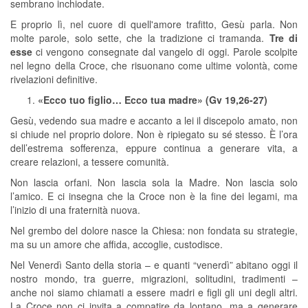
sembrano inchiodate.
E proprio lì, nel cuore di quell'amore trafitto, Gesù parla. Non
molte parole, solo sette, che la tradizione ci tramanda.
Tre di
esse
ci vengono consegnate dal vangelo di oggi. Parole scolpite
nel legno della Croce, che risuonano come ultime volontà, come
rivelazioni definitive.
«Ecco tuo figlio… Ecco tua madre» (Gv 19,26-27)
Gesù, vedendo sua madre e accanto a lei il discepolo amato, non
si chiude nel proprio dolore. Non è ripiegato su sé stesso. È l’ora
dell’estrema sofferenza, eppure continua a generare vita, a
creare relazioni, a tessere comunità.
Non lascia orfani. Non lascia sola la Madre. Non lascia solo
l’amico. E ci insegna che la Croce non è la fine dei legami, ma
l’inizio di una fraternità nuova.
Nel grembo del dolore nasce la Chiesa: non fondata su strategie,
ma su un amore che affida, accoglie, custodisce.
Nel Venerdì Santo della storia – e quanti “venerdì” abitano oggi il
nostro mondo, tra guerre, migrazioni, solitudini, tradimenti –
anche noi siamo chiamati a essere madri e figli gli uni degli altri.
La Croce non ci invita a compatire da lontano, ma a generare